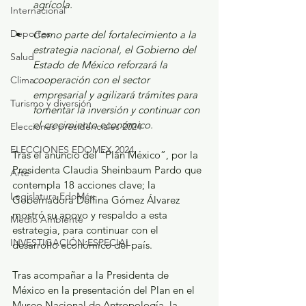
agrícola.
Internacional
Deportes
Como parte del fortalecimiento a la 
estrategia nacional, el Gobierno del 
Salud
Estado de México reforzará la 
cooperación con el sector 
Clima
empresarial y agilizará trámites para 
Turismo y diversión
fomentar la inversión y continuar con 
el crecimiento económico.
Elecciones presidenciales 2024
ELECCIONES EDOMEX 2024
Tras el anuncio del “Plan México”, por la 
Presidenta Claudia Sheinbaum Pardo que 
Arte
contempla 18 acciones clave; la 
Legislatura EdoMéx
Gobernadora Delfina Gómez Álvarez 
mostró su apoyo y respaldo a esta 
Medio Ambiente
estrategia, para continuar con el 
INVESTIGACIÓN ESPECIAL
desarrollo económico del país. 
Tras acompañar a la Presidenta de 
México en la presentación del Plan en el 
Museo Nacional de Antropología, la 