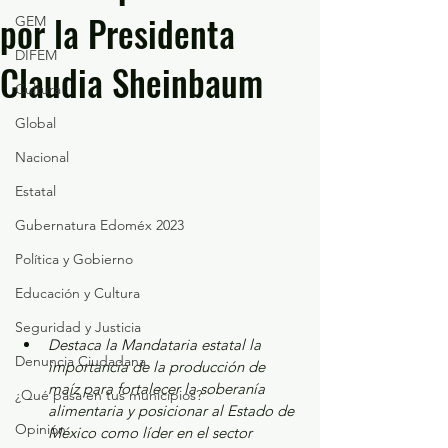
por la Presidenta
GEM
DIFEM
Claudia Sheinbaum
Cultura
Global
Nacional
Estatal
Gubernatura Edoméx 2023
Política y Gobierno
Educación y Cultura
Seguridad y Justicia
Destaca la Mandataria estatal la 
Denuncia Ciudadana
importancia de la producción de 
maíz para fortalecer la soberanía 
¿Qué pasa en tus municipios?
alimentaria y posicionar al Estado de 
Opinión
México como líder en el sector 