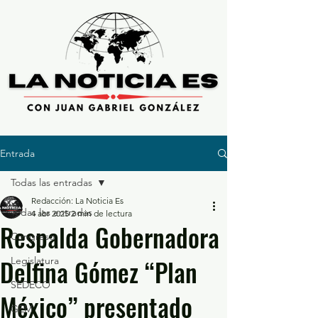
Entrada
Todas las entradas
Redacción: La Noticia Es
Todas las entradas
4 abr 2025
2 min de lectura
Respalda Gobernadora
Congreso
Delfina Gómez “Plan
Legislatura
SEDECO
México” presentado
GEM