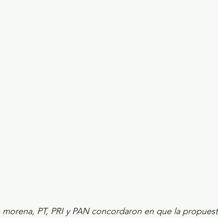
ecciones presidenciales 2024
ELECCIONES EDOME
dio Ambiente
INVESTIGACIÓN ESPECIAL
 morena, PT, PRI y PAN concordaron en que la propuesta