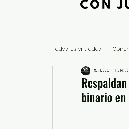
Todas las entradas
Congr
Global
Nacional
Redacción: La Notic
E
Respaldan 
binario en 
Educación y Cultura
S
¿Qué pasa en tus municip