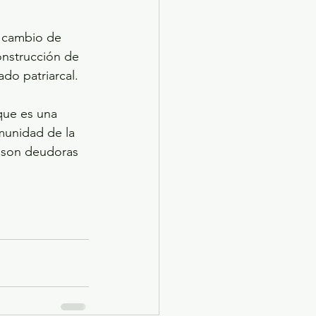
n cambio de 
onstrucción de 
do patriarcal.  
que es una 
munidad de la 
s son deudoras 