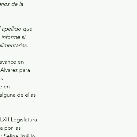
nos de la 
l apellido que 
informe si 
limentarias. 
 avance en 
Álvarez para 
s 
e en 
lguna de ellas 
XII Legislatura 
a por las 
Selina Trujillo 