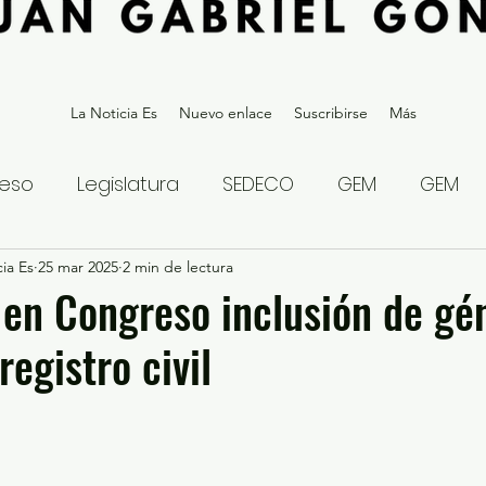
La Noticia Es
Nuevo enlace
Suscribirse
Más
eso
Legislatura
SEDECO
GEM
GEM
ia Es
statal
25 mar 2025
Gubernatura Edoméx 2023
2 min de lectura
Política y
en Congreso inclusión de gé
registro civil
eguridad y Justicia
Denuncia Ciudadana
ios?
Opinión
Internacional
Deportes