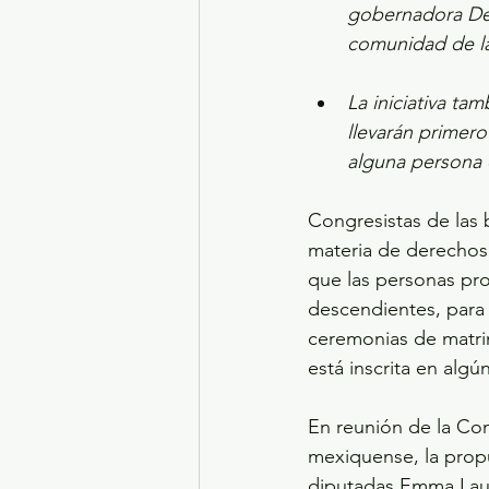
gobernadora Del
comunidad de la 
La iniciativa ta
llevarán primero
alguna persona c
Congresistas de las 
materia de derechos 
que las personas prog
descendientes, para i
ceremonias de matrim
está inscrita en algú
En reunión de la Com
mexiquense, la propu
diputadas Emma Laura 