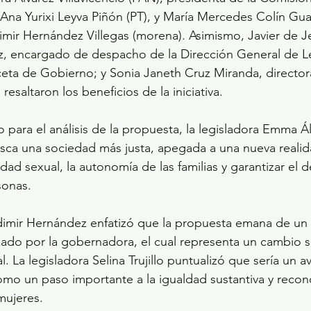
Ana Yurixi Leyva Piñón (PT), y María Mercedes Colín Gua
imir Hernández Villegas (morena). Asimismo, Javier de J
 encargado de despacho de la Dirección General de Leg
ceta de Gobierno; y Sonia Janeth Cruz Miranda, director
, resaltaron los beneficios de la iniciativa. 
 para el análisis de la propuesta, la legisladora Emma Ál
ca una sociedad más justa, apegada a una nueva realida
dad sexual, la autonomía de las familias y garantizar el 
onas.  
adimir Hernández enfatizó que la propuesta emana de un
ado por la gobernadora, el cual representa un cambio si
al. La legisladora Selina Trujillo puntualizó que sería un a
omo un paso importante a la igualdad sustantiva y reco
mujeres.  