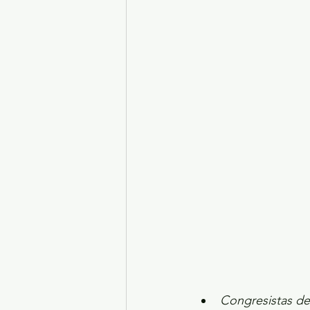
Turismo y diversión
El
Legislatura EdoMéx
Me
Congresistas de