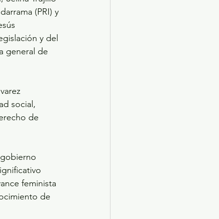
darrama (PRI) y 
esús 
islación y del 
a general de 
varez 
d social, 
derecho de 
 gobierno 
gnificativo 
vance feminista 
nocimiento de 