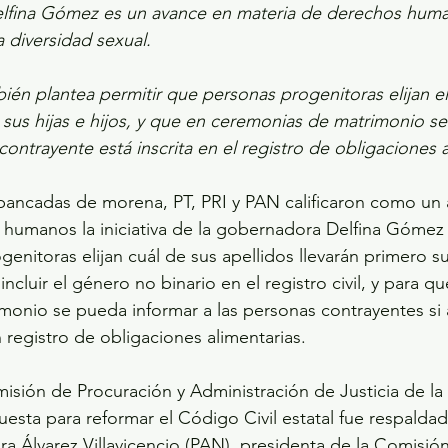
fina Gómez es un avance en materia de derechos huma
diversidad sexual.  
mbién plantea permitir que personas progenitoras elijan e
 sus hijas e hijos, y que en ceremonias de matrimonio se 
ontrayente está inscrita en el registro de obligaciones a
bancadas de morena, PT, PRI y PAN calificaron como un
humanos la iniciativa de la gobernadora Delfina Gómez 
enitoras elijan cuál de sus apellidos llevarán primero su
ncluir el género no binario en el registro civil, y para qu
onio se pueda informar a las personas contrayentes si a
n registro de obligaciones alimentarias.  
isión de Procuración y Administración de Justicia de la L
esta para reformar el Código Civil estatal fue respaldad
Álvarez Villavicencio (PAN), presidenta de la Comisión; 