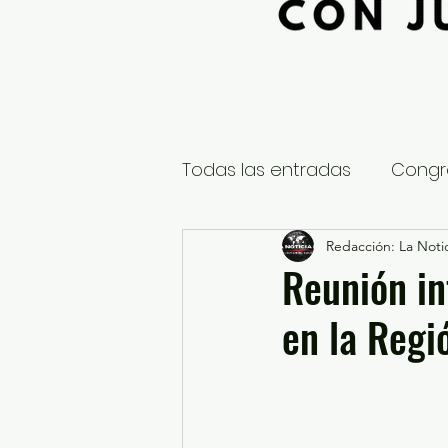
Todas las entradas
Congr
Global
Nacional
Redacción: La Notic
E
Reunión in
en la Regi
Educación y Cultura
S
¿Qué pasa en tus municip