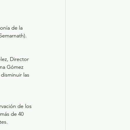
onía de la 
Semarnath).
ez, Director 
fina Gómez 
disminuir las 
vación de los 
 más de 40 
tes.