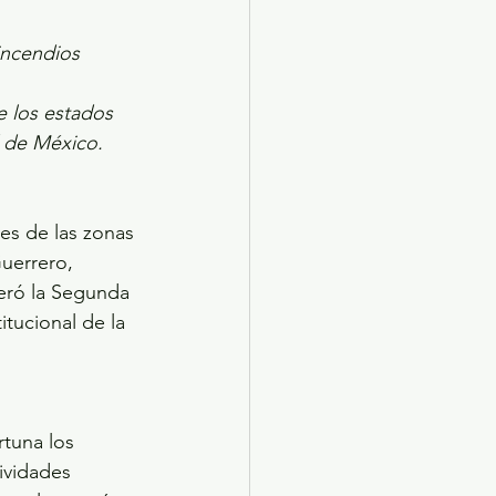
incendios 
e los estados 
d de México.
es de las zonas 
uerrero, 
eró la Segunda 
tucional de la 
rtuna los 
ividades 