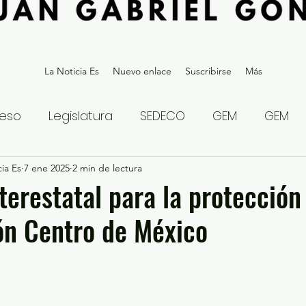
La Noticia Es
Nuevo enlace
Suscribirse
Más
eso
Legislatura
SEDECO
GEM
GEM
ia Es
statal
7 ene 2025
Gubernatura Edoméx 2023
2 min de lectura
Política y
terestatal para la protección 
ón Centro de México
eguridad y Justicia
Denuncia Ciudadana
ios?
Opinión
Internacional
Deportes