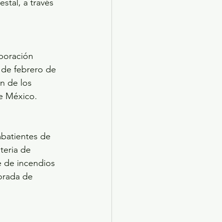
stal, a través 
boración 
 de febrero de 
n de los 
de México.
mbatientes de 
teria de 
 de incendios 
orada de 