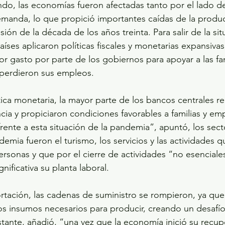
do, las economías fueron afectadas tanto por el lado de 
manda, lo que propició importantes caídas de la producc
ón de la década de los años treinta. Para salir de la situ
íses aplicaron políticas fiscales y monetarias expansivas,
or gasto por parte de los gobiernos para apoyar a las fam
 perdieron sus empleos. 
tica monetaria, la mayor parte de los bancos centrales r
ncia y propiciaron condiciones favorables a familias y em
rente a esta situación de la pandemia”, apuntó, los sec
emia fueron el turismo, los servicios y las actividades q
personas y que por el cierre de actividades “no esenciale
nificativa su planta laboral.
tación, las cadenas de suministro se rompieron, ya que
s insumos necesarios para producir, creando un desafío 
tante, añadió, “una vez que la economía inició su recupe