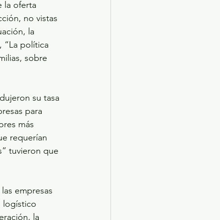
la oferta 
ión, no vistas 
ación, la 
 “La política 
ilias, sobre 
edujeron su tasa 
presas para 
tores más 
ue requerían 
s” tuvieron que 
 las empresas 
logístico 
ración, la 