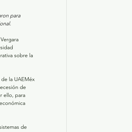
ron para 
onal. 
 Vergara 
sidad 
ativa sobre la 
) de la UAEMéx 
recesión de 
 ello, para 
a económica 
 sistemas de 