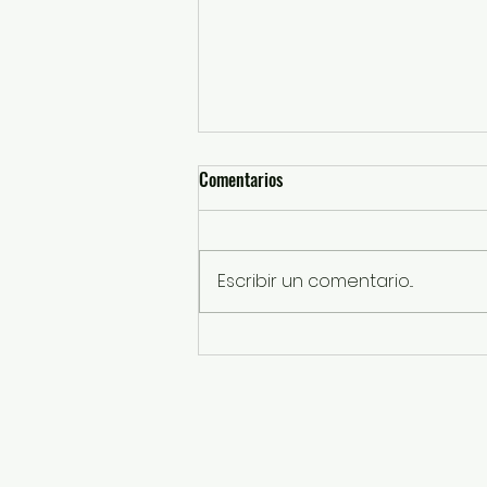
Comentarios
Escribir un comentario...
Reciben mil 800 familias de
Chalco enseres domésticos