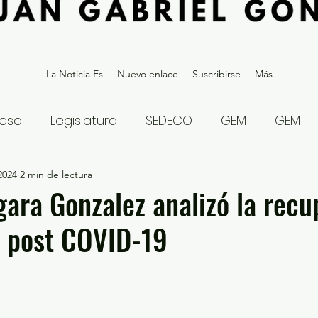
La Noticia Es
Nuevo enlace
Suscribirse
Más
eso
Legislatura
SEDECO
GEM
GEM
2024
statal
2 min de lectura
Gubernatura Edoméx 2023
Política y
ara Gonzalez analizó la recu
 post COVID-19
eguridad y Justicia
Denuncia Ciudadana
ios?
Opinión
Internacional
Deportes