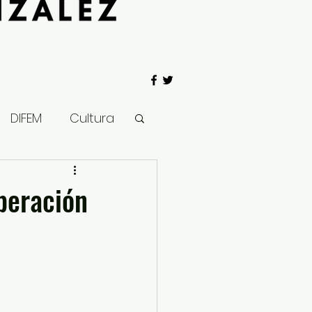
DIFEM
Cultura
 Gobierno
peración
Salud
Clima