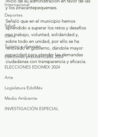
inicio de su administración en favor de las 
Internacional
y los zinacantepequenses.
Deportes
Señaló que en el municipio hemos 
Salud
aprendido a superar los retos y desafíos 
con trabajo, voluntad, solidaridad y, 
Clima
sobre todo en unidad, por ello se ha 
Turismo y diversión
renovado el gobierno, dándole mayor 
capacidad para atender las demandas 
Elecciones presidenciales 2024
ciudadanas con transparencia y eficacia. 
ELECCIONES EDOMEX 2024
Arte
Legislatura EdoMéx
Medio Ambiente
INVESTIGACIÓN ESPECIAL