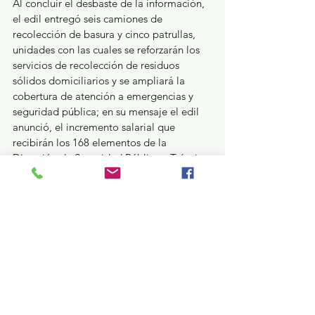
Al concluir el desbaste de la información, 
el edil entregó seis camiones de 
recolección de basura y cinco patrullas, 
unidades con las cuales se reforzarán los 
servicios de recolección de residuos 
sólidos domiciliarios y se ampliará la 
cobertura de atención a emergencias y 
seguridad pública; en su mensaje el edil 
anunció, el incremento salarial que 
recibirán los 168 elementos de la 
Dirección de Seguridad Pública y Tránsito 
del municipio del 30 por ciento directo a 
sus percepciones. 
¿Qué pasa en tus municipios?
Política y Gobierno