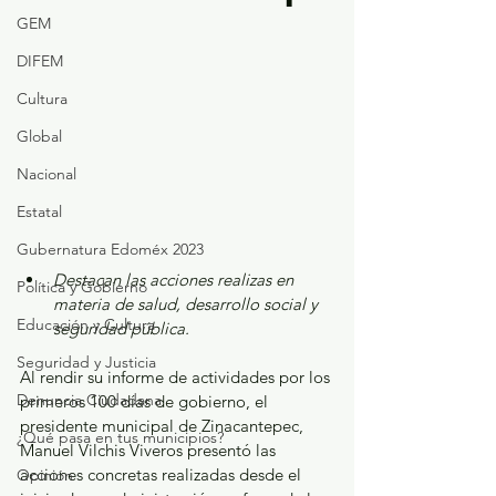
GEM
DIFEM
Cultura
Global
Nacional
Estatal
Gubernatura Edoméx 2023
Destacan las acciones realizas en 
Política y Gobierno
materia de salud, desarrollo social y 
Educación y Cultura
seguridad pública.
Seguridad y Justicia
Al rendir su informe de actividades por los 
Denuncia Ciudadana
primeros 100 días de gobierno, el 
presidente municipal de Zinacantepec, 
¿Qué pasa en tus municipios?
Manuel Vilchis Viveros presentó las 
acciones concretas realizadas desde el 
Opinión