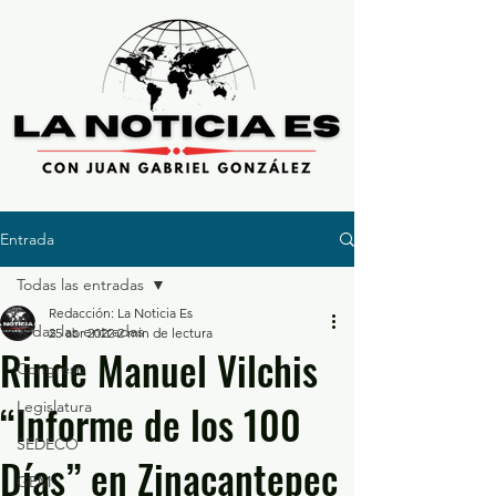
Entrada
Todas las entradas
Redacción: La Noticia Es
Todas las entradas
25 abr 2022
2 min de lectura
Rinde Manuel Vilchis
Congreso
“Informe de los 100
Legislatura
SEDECO
Días” en Zinacantepec
GEM