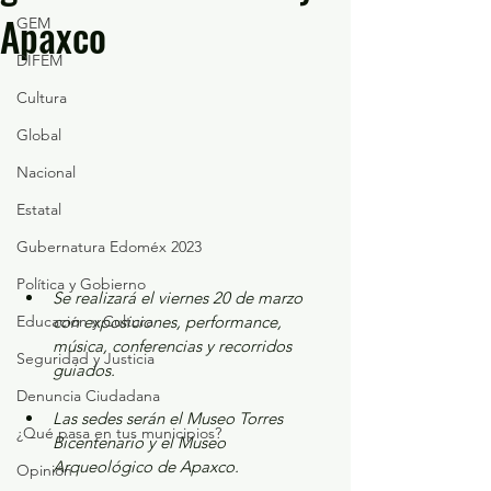
Apaxco
GEM
DIFEM
Cultura
Global
Nacional
Estatal
Gubernatura Edoméx 2023
Política y Gobierno
Se realizará el viernes 20 de marzo 
Educación y Cultura
con exposiciones, performance, 
música, conferencias y recorridos 
Seguridad y Justicia
guiados.
Denuncia Ciudadana
Las sedes serán el Museo Torres 
¿Qué pasa en tus municipios?
Bicentenario y el Museo 
Arqueológico de Apaxco.
Opinión