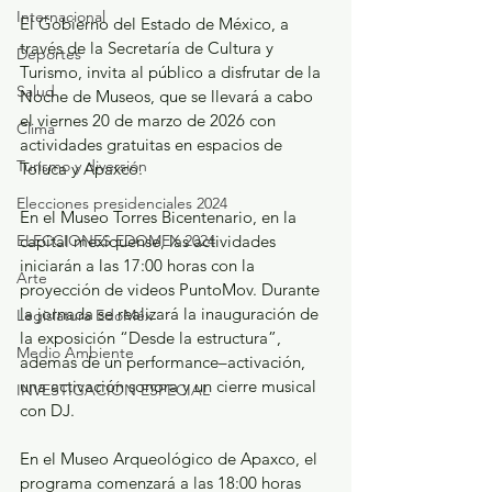
Internacional
El Gobierno del Estado de México, a 
través de la Secretaría de Cultura y 
Deportes
Turismo, invita al público a disfrutar de la 
Salud
Noche de Museos, que se llevará a cabo 
el viernes 20 de marzo de 2026 con 
Clima
actividades gratuitas en espacios de 
Turismo y diversión
Toluca y Apaxco.
Elecciones presidenciales 2024
En el Museo Torres Bicentenario, en la 
ELECCIONES EDOMEX 2024
capital mexiquense, las actividades 
iniciarán a las 17:00 horas con la 
Arte
proyección de videos PuntoMov. Durante 
la jornada se realizará la inauguración de 
Legislatura EdoMéx
la exposición “Desde la estructura”, 
Medio Ambiente
además de un performance–activación, 
una activación sonora y un cierre musical 
INVESTIGACIÓN ESPECIAL
con DJ.
En el Museo Arqueológico de Apaxco, el 
programa comenzará a las 18:00 horas 