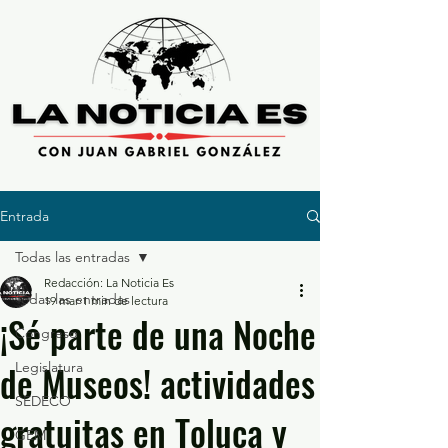
Entrada
Todas las entradas
Redacción: La Noticia Es
Todas las entradas
19 mar
1 min de lectura
¡Sé parte de una Noche
Congreso
de Museos! actividades
Legislatura
SEDECO
gratuitas en Toluca y
GEM