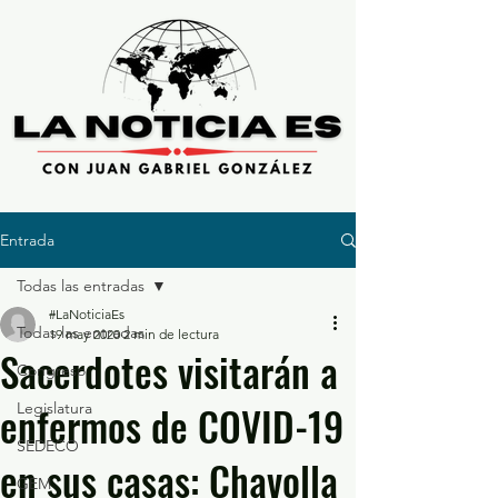
Entrada
Todas las entradas
#LaNoticiaEs
Todas las entradas
19 may 2020
2 min de lectura
Sacerdotes visitarán a
Congreso
enfermos de COVID-19
Legislatura
SEDECO
en sus casas: Chavolla
GEM