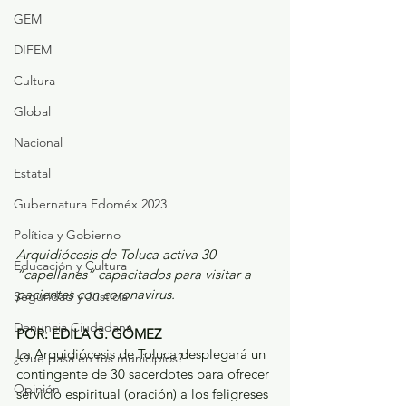
GEM
DIFEM
Cultura
Global
Nacional
Estatal
Gubernatura Edoméx 2023
Política y Gobierno
Arquidiócesis de Toluca activa 30 
Educación y Cultura
“capellanes” capacitados para visitar a 
pacientes con coronavirus.
Seguridad y Justicia
Denuncia Ciudadana
POR: EDILA G. GÓMEZ
La Arquidiócesis de Toluca desplegará un 
¿Qué pasa en tus municipios?
contingente de 30 sacerdotes para ofrecer 
Opinión
servicio espiritual (oración) a los feligreses 