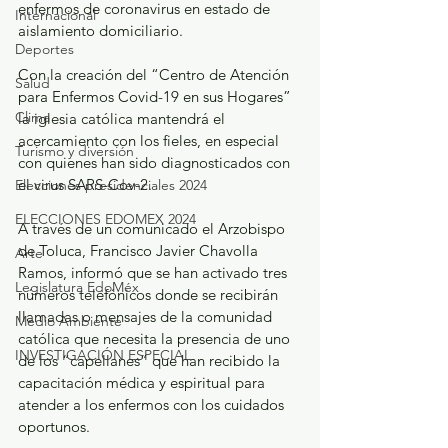
enfermos de coronavirus en estado de 
Internacional
aislamiento domiciliario. 
Deportes
Con la creación del “Centro de Atención 
Salud
para Enfermos Covid-19 en sus Hogares” 
Clima
la iglesia católica mantendrá el 
acercamiento con los fieles, en especial 
Turismo y diversión
con quienes han sido diagnosticados con 
el virus SARS-Cov-2.
Elecciones presidenciales 2024
ELECCIONES EDOMEX 2024
A través de un comunicado el Arzobispo 
de Toluca, Francisco Javier Chavolla 
Arte
Ramos, informó que se han activado tres 
Legislatura EdoMéx
números telefónicos donde se recibirán 
llamadas o mensajes de la comunidad 
Medio Ambiente
católica que necesita la presencia de uno 
INVESTIGACIÓN ESPECIAL
de los “capellanes” que han recibido la 
capacitación médica y espiritual para 
atender a los enfermos con los cuidados 
oportunos.