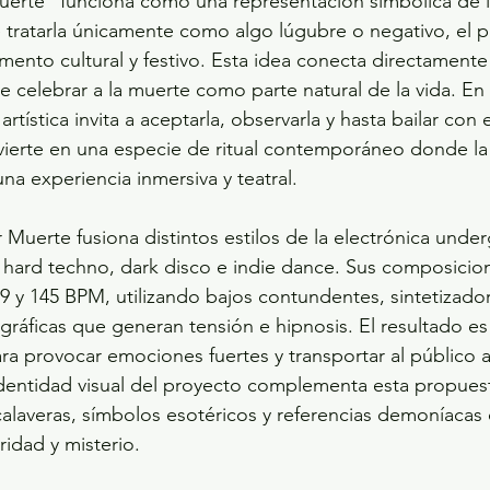
erte” funciona como una representación simbólica de l
 tratarla únicamente como algo lúgubre o negativo, el p
mento cultural y festivo. Esta idea conecta directamente
e celebrar a la muerte como parte natural de la vida. En 
artística invita a aceptarla, observarla y hasta bailar con e
ierte en una especie de ritual contemporáneo donde la 
na experiencia inmersiva y teatral.
Muerte fusiona distintos estilos de la electrónica und
 hard techno, dark disco e indie dance. Sus composicio
9 y 145 BPM, utilizando bajos contundentes, sintetizado
ráficas que generan tensión e hipnosis. El resultado es
ra provocar emociones fuertes y transportar al público 
identidad visual del proyecto complementa esta propues
alaveras, símbolos esotéricos y referencias demoníacas 
ridad y misterio.