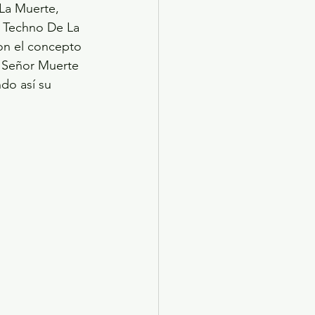
La Muerte, 
s Techno De La 
on el concepto 
, Señor Muerte 
do así su 