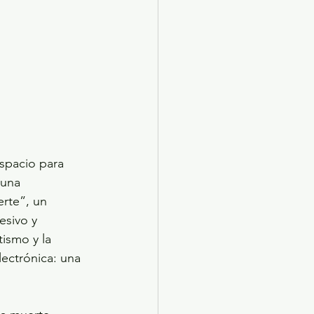
spacio para 
 una 
rte”, un 
sivo y 
tismo y la 
lectrónica: una 