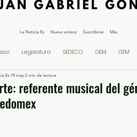
La Noticia Es
Nuevo enlace
Suscribirse
Más
eso
Legislatura
SEDECO
GEM
GEM
ia Es
statal
19 may
2 min de lectura
Gubernatura Edoméx 2023
Política y
te: referente musical del gé
 edomex
eguridad y Justicia
Denuncia Ciudadana
ios?
Opinión
Internacional
Deportes