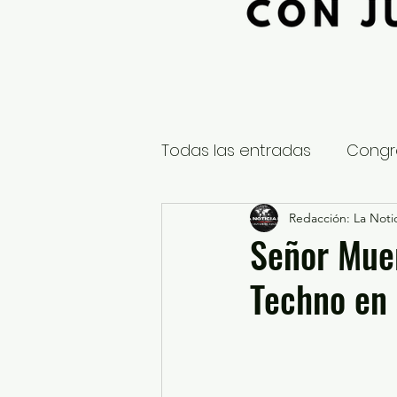
Todas las entradas
Congr
Global
Nacional
Redacción: La Notic
E
Señor Muer
Techno en
Educación y Cultura
S
¿Qué pasa en tus municip