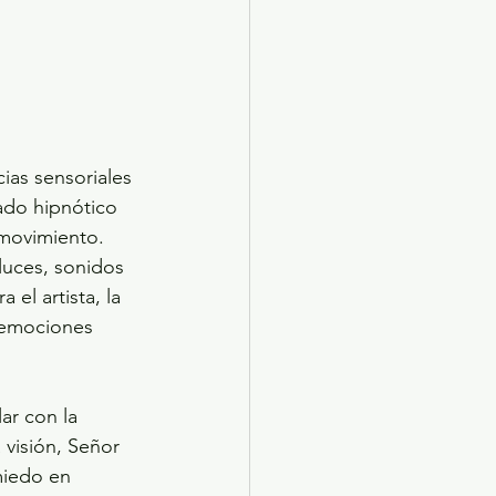
as sensoriales 
tado hipnótico 
 movimiento. 
luces, sonidos 
 el artista, la 
r emociones 
ar con la 
 visión, Señor 
miedo en 