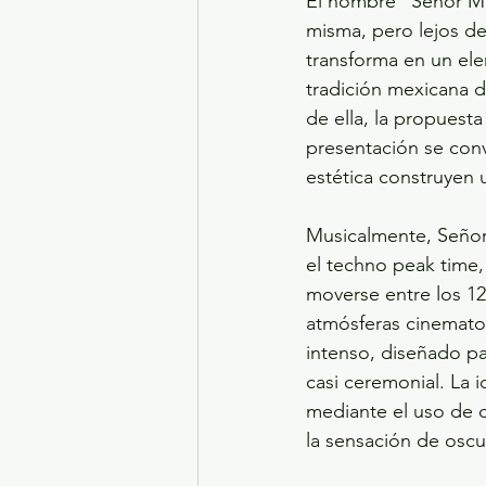
El nombre “Señor Mu
misma, pero lejos de
transforma en un ele
tradición mexicana d
de ella, la propuesta 
presentación se conv
estética construyen u
Musicalmente, Señor 
el techno peak time,
moverse entre los 12
atmósferas cinematog
intenso, diseñado pa
casi ceremonial. La 
mediante el uso de c
la sensación de oscu