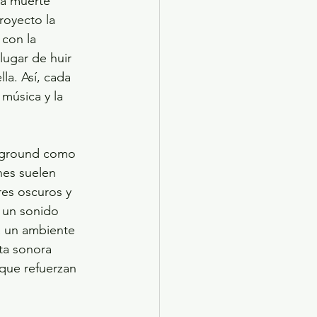
a muerte 
royecto la 
 con la 
lugar de huir 
lla. Así, cada 
música y la 
erground como 
nes suelen 
res oscuros y 
 un sonido 
a un ambiente 
ta sonora 
que refuerzan 