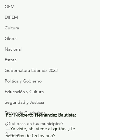
GEM
DIFEM
Cultura
Global
Nacional
Estatal
Gubernatura Edoméx 2023
Política y Gobierno
Educación y Cultura
Seguridad y Justicia
Denuncia Ciudadana
Por Norberto Hernández Bautista:
¿Qué pasa en tus municipios?
—Ya viste, ahí viene el gritón. ¿Te 
Opinión
acuerdas de Octaviana?