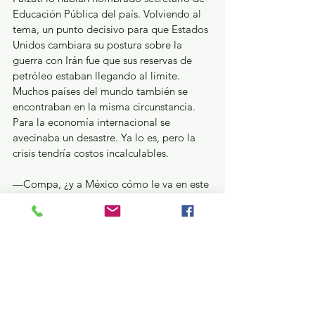
Educación Pública del país. Volviendo al 
tema, un punto decisivo para que Estados 
Unidos cambiara su postura sobre la 
guerra con Irán fue que sus reservas de 
petróleo estaban llegando al límite. 
Muchos países del mundo también se 
encontraban en la misma circunstancia. 
Para la economía internacional se 
avecinaba un desastre. Ya lo es, pero la 
crisis tendría costos incalculables.
—Compa, ¿y a México cómo le va en este 
escenario?
—Sin duda, los impactos de la guerra han 
incrementado los precios de los 
alimentos. Lo más riesgoso es que las 
presiones de Trump sobre el país van a 
crecer; tiene la necesidad de agarrarse de 
algo para no perder las elecciones de 