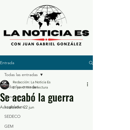
Entrada
Todas las entradas
Redacción: La Noticia Es
Todas las entradas
21 jun
3 min de lectura
Se acabó la guerra
Congreso
Legislatura
Actualizado:
22 jun
SEDECO
GEM