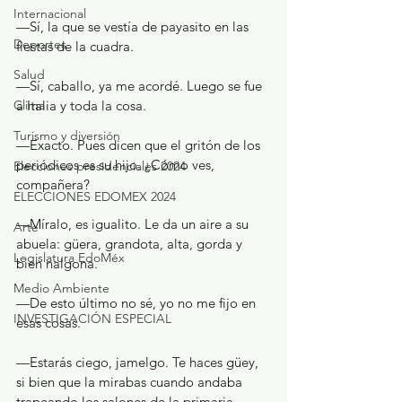
Internacional
—Sí, la que se vestía de payasito en las 
Deportes
fiestas de la cuadra.
Salud
—Sí, caballo, ya me acordé. Luego se fue 
a Italia y toda la cosa.
Clima
Turismo y diversión
—Exacto. Pues dicen que el gritón de los 
periódicos es su hijo. ¿Cómo ves, 
Elecciones presidenciales 2024
compañera?
ELECCIONES EDOMEX 2024
—Míralo, es igualito. Le da un aire a su 
Arte
abuela: güera, grandota, alta, gorda y 
Legislatura EdoMéx
bien nalgona.
Medio Ambiente
—De esto último no sé, yo no me fijo en 
INVESTIGACIÓN ESPECIAL
esas cosas.
—Estarás ciego, jamelgo. Te haces güey, 
si bien que la mirabas cuando andaba 
trapeando los salones de la primaria.