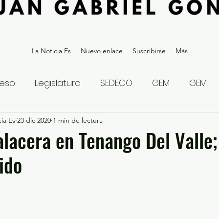
La Noticia Es
Nuevo enlace
Suscribirse
Más
eso
Legislatura
SEDECO
GEM
GEM
ia Es
statal
23 dic 2020
Gubernatura Edoméx 2023
1 min de lectura
Política y
lacera en Tenango Del Valle;
ido
eguridad y Justicia
Denuncia Ciudadana
ios?
Opinión
Internacional
Deportes