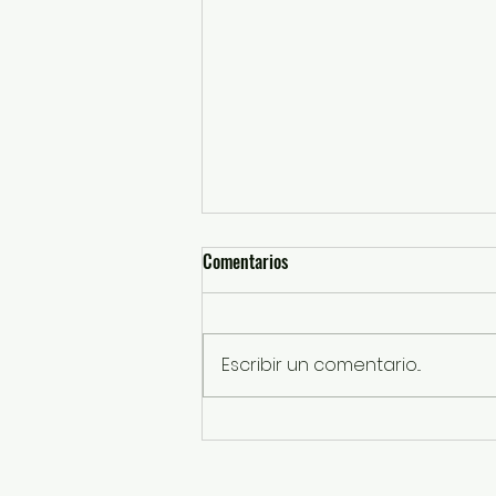
Comentarios
Escribir un comentario...
SSEM detiene a probables
responsables de robos con
violencia a tienda de conveniencia