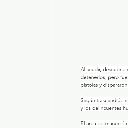
Al acudir, descubrie
detenerlos, pero fue
pistolas y dispararo
Según trascendió, h
y los delincuentes h
El área permaneció re