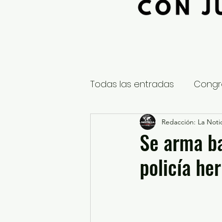
Todas las entradas
Congr
Global
Nacional
Redacción: La Notic
E
Se arma ba
policía her
Educación y Cultura
S
¿Qué pasa en tus municip