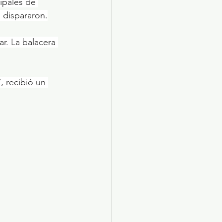
ipales de 
 dispararon.
r. La balacera 
 recibió un 