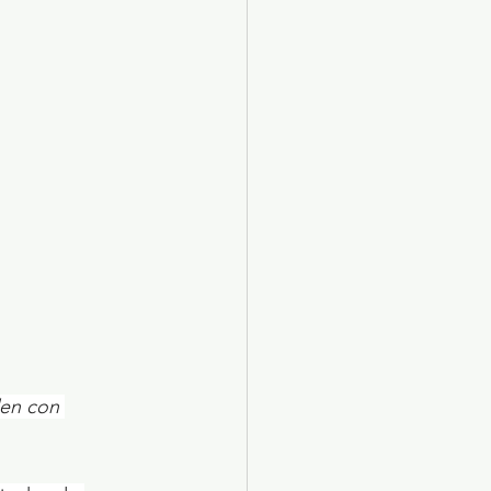
X 2024
Arte
den con 