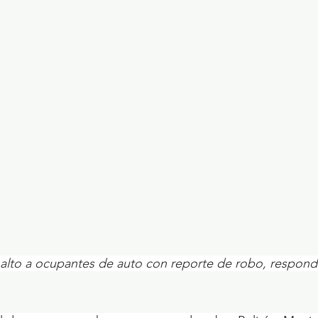
ecciones presidenciales 2024
ELECCIONES EDOME
dio Ambiente
INVESTIGACIÓN ESPECIAL
l alto a ocupantes de auto con reporte de robo, respon