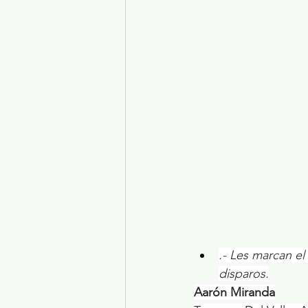
Turismo y diversión
El
Legislatura EdoMéx
Me
.- Les marcan e
disparos.
Aarón Miranda