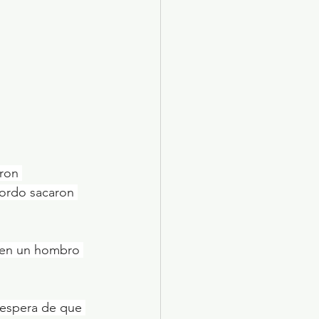
ron 
bordo sacaron 
o en un hombro 
a espera de que 