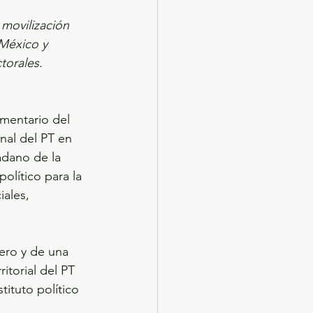
movilización 
México y 
torales.
mentario del 
nal del PT en 
adano de la 
olítico para la 
ales, 
ero y de una 
itorial del PT 
ituto político 