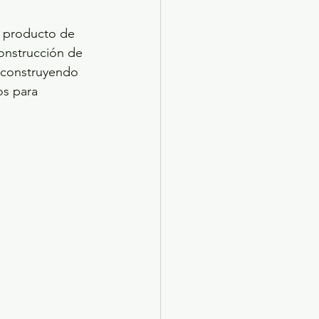
s producto de 
construcción de 
á construyendo 
os para 