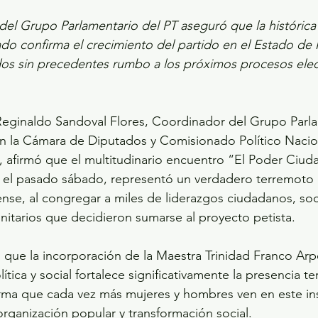
el Grupo Parlamentario del PT aseguró que la histórica 
do confirma el crecimiento del partido en el Estado de 
ados sin precedentes rumbo a los próximos procesos elec
Reginaldo Sandoval Flores, Coordinador del Grupo Parla
en la Cámara de Diputados y Comisionado Político Nacio
 afirmó que el multitudinario encuentro “El Poder Ciud
o el pasado sábado, representó un verdadero terremoto p
nse, al congregar a miles de liderazgos ciudadanos, soci
nitarios que decidieron sumarse al proyecto petista.
ó que la incorporación de la Maestra Trinidad Franco Arp
tica y social fortalece significativamente la presencia terr
irma que cada vez más mujeres y hombres ven en este inst
rganización popular y transformación social.