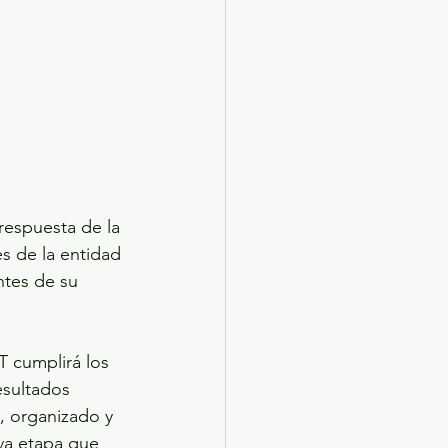
respuesta de la 
s de la entidad 
ntes de su 
 cumplirá los 
esultados 
, organizado y 
va etapa que 