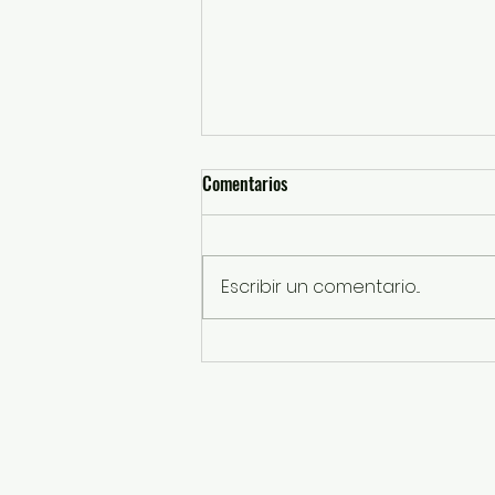
Comentarios
Escribir un comentario...
PVEM cumple meta anual de
reforestación con gira "Un Voto,
Un Árbol"