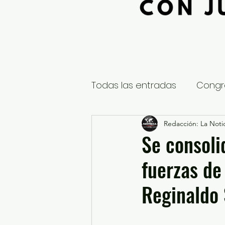
Todas las entradas
Congr
Global
Nacional
Redacción: La Notic
E
Se consoli
fuerzas de
Educación y Cultura
S
Reginaldo
¿Qué pasa en tus municip