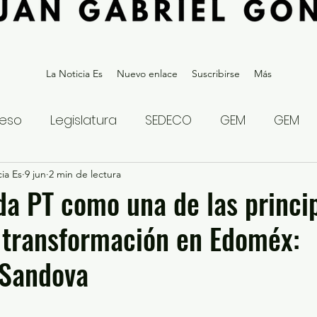
La Noticia Es
Nuevo enlace
Suscribirse
Más
eso
Legislatura
SEDECO
GEM
GEM
ia Es
statal
9 jun
2 min de lectura
Gubernatura Edoméx 2023
Política y
da PT como una de las princi
 transformación en Edoméx:
eguridad y Justicia
Denuncia Ciudadana
 Sandova
ios?
Opinión
Internacional
Deportes