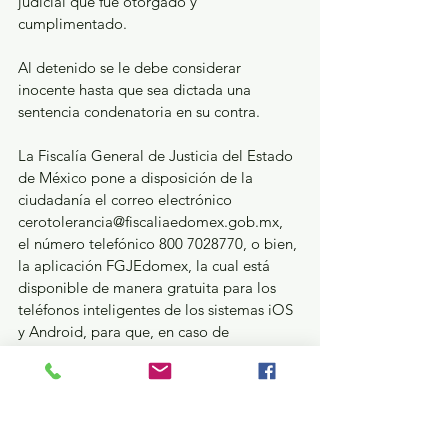
judicial que fue otorgado y 
cumplimentado.
Al detenido se le debe considerar 
inocente hasta que sea dictada una 
sentencia condenatoria en su contra.
La Fiscalía General de Justicia del Estado 
de México pone a disposición de la 
ciudadanía el correo electrónico 
cerotolerancia@fiscaliaedomex.gob.mx, 
el número telefónico 800 7028770, o bien, 
la aplicación FGJEdomex, la cual está 
disponible de manera gratuita para los 
teléfonos inteligentes de los sistemas iOS 
y Android, para que, en caso de 
reconocer a este sujeto como probable 
implicado en otro hecho delictivo, sea 
denunciado.
Seguridad y Justicia