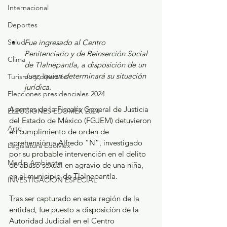
Internacional
Deportes
Salud
Fue ingresado al Centro 
Penitenciario y de Reinserción Social 
Clima
de Tlalnepantla, a disposición de un 
Juez, quien determinará su situación 
Turismo y diversión
jurídica.
Elecciones presidenciales 2024
Agentes de la Fiscalía General de Justicia 
ELECCIONES EDOMEX 2024
del Estado de México (FGJEM) detuvieron 
Arte
en cumplimiento de orden de 
aprehensión a Alfredo “N”, investigado 
Legislatura EdoMéx
por su probable intervención en el delito 
Medio Ambiente
de abuso sexual en agravio de una niña, 
en el municipio de Tlalnepantla.
INVESTIGACIÓN ESPECIAL
Tras ser capturado en esta región de la 
entidad, fue puesto a disposición de la 
Autoridad Judicial en el Centro 