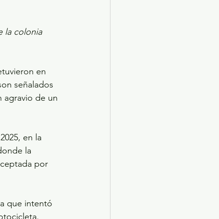
 la colonia 
son señalados 
n agravio de un 
025, en la 
donde la 
rceptada por 
a que intentó 
tocicleta. 