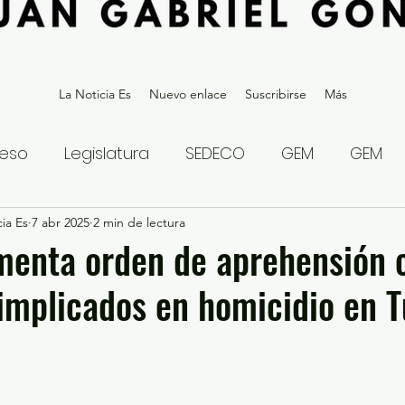
La Noticia Es
Nuevo enlace
Suscribirse
Más
eso
Legislatura
SEDECO
GEM
GEM
ia Es
statal
7 abr 2025
Gubernatura Edoméx 2023
2 min de lectura
Política y
menta orden de aprehensión 
implicados en homicidio en Tu
eguridad y Justicia
Denuncia Ciudadana
ios?
Opinión
Internacional
Deportes