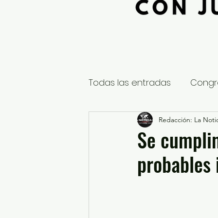
Todas las entradas
Congr
Global
Nacional
Redacción: La Notic
E
Se cumpli
probables 
Educación y Cultura
S
¿Qué pasa en tus municip