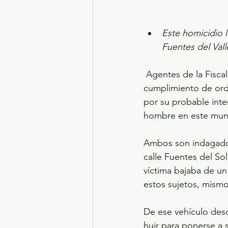
Este homicidio l
Fuentes del Vall
 Agentes de la Fiscalía General de Justicia del Estado de México (FGJEM) detuvieron en 
cumplimiento de ord
por su probable inte
hombre en este muni
Ambos son indagados
calle Fuentes del Sol
víctima bajaba de un
estos sujetos, mismo
De ese vehículo desc
huir para ponerse a 