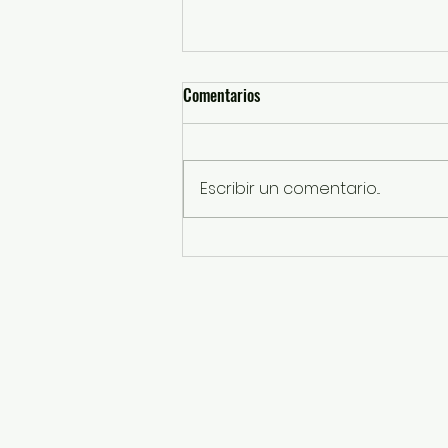
Comentarios
Escribir un comentario...
SSEM detiene a probables
responsables de robos con
violencia a tienda de conveniencia
en Tultepec