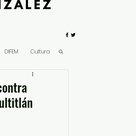
DIFEM
Cultura
 Gobierno
contra
ltitlán
Salud
Clima