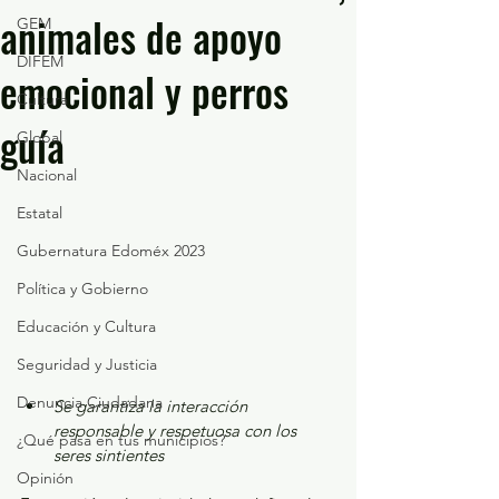
animales de apoyo
GEM
DIFEM
emocional y perros
Cultura
guía
Global
Nacional
Estatal
Gubernatura Edoméx 2023
Política y Gobierno
Educación y Cultura
Seguridad y Justicia
Denuncia Ciudadana
Se garantiza la interacción 
responsable y respetuosa con los 
¿Qué pasa en tus municipios?
seres sintientes
Opinión