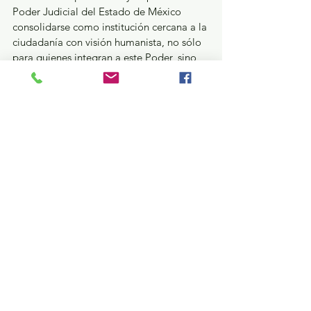
Poder Judicial del Estado de México 
consolidarse como institución cercana a la 
ciudadanía con visión humanista, no sólo 
para quienes integran a este Poder, sino 
también para la sociedad en general. 
Basado en principios de inclusión, respeto 
y responsabilidad social, se considera 
necesario fomentar medidas como esta, 
que igualmente abonan en favor del 
respeto ambiental y de la armonía urbana.
Seguridad y Justicia
Ver todo
Entradas recientes