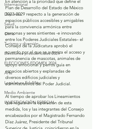
En atención a la prioridad que define el 
Internacional
Plan de Desarrollo del Estado de México 
2023-2029 respecto a la generación de 
Deportes
espacios públicos accesibles y amigables 
Salud
para la convivencia armónica entre 
personas y seres sintientes -e innovando 
Clima
entre los Poderes Judiciales Estatales– el 
Turismo y diversión
Consejo de la Judicatura aprobó el 
acuerdo por el que se autoriza el acceso y 
Elecciones presidenciales 2024
permanencia de mascotas, animales de 
ELECCIONES EDOMEX 2024
apoyo emocional y perros guía en 
espacios abiertos y explanadas de 
Arte
diversos edificios judiciales y 
Legislatura EdoMéx
administrativos del Poder Judicial.
Medio Ambiente
Al tiempo de aprobar los Lineamientos 
INVESTIGACIÓN ESPECIAL
que regularán la operación de esta 
medida, los y las integrantes del Consejo 
encabezados por el Magistrado Fernando 
Díaz Juárez, Presidente del Tribunal 
Superior de Justicia, coincidieron en la 