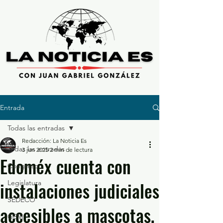
Entrada
Todas las entradas
Redacción: La Noticia Es
Todas las entradas
3 jun 2025
2 min de lectura
Edoméx cuenta con
Congreso
instalaciones judiciales
Legislatura
SEDECO
accesibles a mascotas,
GEM