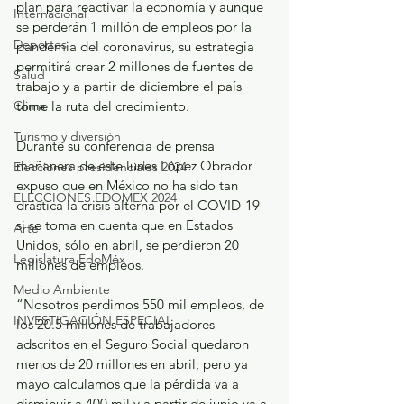
plan para reactivar la economía y aunque 
Internacional
se perderán 1 millón de empleos por la 
Deportes
pandemia del coronavirus, su estrategia 
permitirá crear 2 millones de fuentes de 
Salud
trabajo y a partir de diciembre el país 
Clima
tome la ruta del crecimiento.
Turismo y diversión
Durante su conferencia de prensa 
mañanera de este lunes López Obrador 
Elecciones presidenciales 2024
expuso que en México no ha sido tan 
ELECCIONES EDOMEX 2024
drástica la crisis alterna por el COVID-19 
si se toma en cuenta que en Estados 
Arte
Unidos, sólo en abril, se perdieron 20 
Legislatura EdoMéx
millones de empleos. 
Medio Ambiente
“Nosotros perdimos 550 mil empleos, de 
INVESTIGACIÓN ESPECIAL
los 20.5 millones de trabajadores 
adscritos en el Seguro Social quedaron 
menos de 20 millones en abril; pero ya 
mayo calculamos que la pérdida va a 
disminuir a 400 mil y a partir de junio va a 