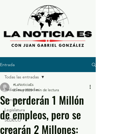
Entrada
Todas las entradas
#LaNoticiaEs
Todas las entradas
25 may 2020
1 min de lectura
Se perderán 1 Millón
Congreso
de empleos, pero se
Legislatura
SEDECO
crearán 2 Millones:
GEM