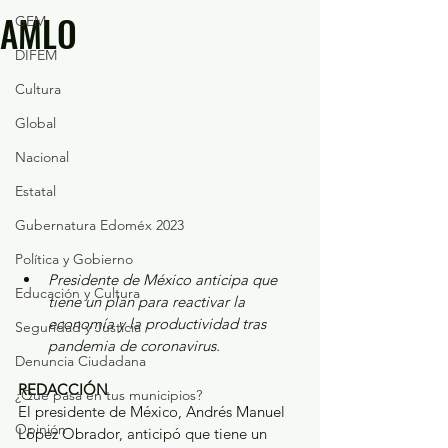
AMLO
GEM
DIFEM
Cultura
Global
Nacional
Estatal
Gubernatura Edoméx 2023
Política y Gobierno
Presidente de México anticipa que 
Educación y Cultura
tiene un plan para reactivar la 
economía y la productividad tras 
Seguridad y Justicia
pandemia de coronavirus.
Denuncia Ciudadana
REDACCIÓN
¿Qué pasa en tus municipios?
El presidente de México, Andrés Manuel 
Opinión
López Obrador, anticipó que tiene un 