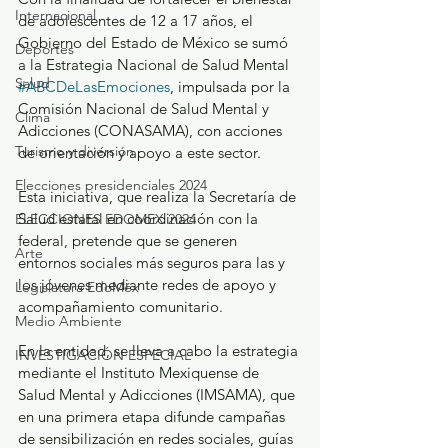
Internacional
de adolescentes de 12 a 17 años, el 
Gobierno del Estado de México se sumó 
Deportes
a la Estrategia Nacional de Salud Mental 
Salud
#ABCDeLasEmociones
, impulsada por la 
Comisión Nacional de Salud Mental y 
Clima
Adicciones (CONASAMA), con acciones 
Turismo y diversión
de orientación y apoyo a este sector.
Elecciones presidenciales 2024
Esta iniciativa, que realiza la Secretaría de 
Salud estatal en coordinación con la 
ELECCIONES EDOMEX 2024
federal, pretende que se generen 
Arte
entornos sociales más seguros para las y 
los jóvenes mediante redes de apoyo y 
Legislatura EdoMéx
acompañamiento comunitario.
Medio Ambiente
En la entidad, se lleva a cabo la estrategia 
INVESTIGACIÓN ESPECIAL
mediante el Instituto Mexiquense de 
Salud Mental y Adicciones (IMSAMA), que 
en una primera etapa difunde campañas 
de sensibilización en redes sociales, guías 