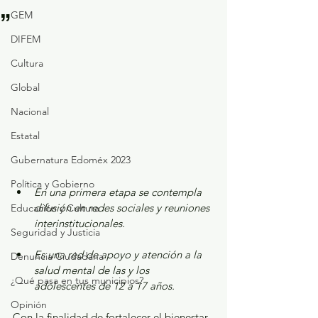
”
GEM
DIFEM
Cultura
Global
Nacional
Estatal
Gubernatura Edoméx 2023
Política y Gobierno
En una primera etapa se contempla 
difusión en redes sociales y reuniones 
Educación y Cultura
interinstitucionales.
Seguridad y Justicia
Es una red de apoyo y atención a la 
Denuncia Ciudadana
salud mental de las y los 
¿Qué pasa en tus municipios?
adolescentes de 12 a 17 años.
Opinión
Con la finalidad de fortalecer el bienestar 