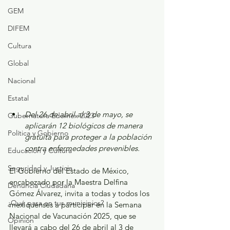
GEM
DIFEM
Cultura
Global
Nacional
Estatal
Del 26 de abril al 3 de mayo, se 
Gubernatura Edoméx 2023
aplicarán 12 biológicos de manera 
Política y Gobierno
gratuita para proteger a la población 
contra enfermedades prevenibles.
Educación y Cultura
Seguridad y Justicia
El Gobierno del Estado de México, 
encabezado por la Maestra Delfina 
Denuncia Ciudadana
Gómez Álvarez, invita a todas y todos los 
¿Qué pasa en tus municipios?
mexiquenses a participar en la Semana 
Nacional de Vacunación 2025, que se 
Opinión
llevará a cabo del 26 de abril al 3 de 