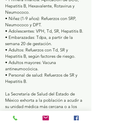
Hepatitis B, Hexavalente, Rotavirus y 
Neumococo.
• Niñez (1-9 años): Refuerzos con SRP, 
Neumococo y DPT.
• Adolescentes: VPH, Td, SR, Hepatitis B.
• Embarazadas: Tdpa, a partir de la 
semana 20 de gestación.
• Adultos: Refuerzos con Td, SR y 
Hepatitis B, según factores de riesgo.
• Adultos mayores: Vacuna 
antineumocócica.
• Personal de salud: Refuerzos de SR y 
Hepatitis B.
La Secretaría de Salud del Estado de 
México exhorta a la población a acudir a 
su unidad médica más cercana o a los 
puestos de vacunación que se habilitarán 
en la entidad, para iniciar o completar sus 
esquemas, actualizar refuerzos y proteger 