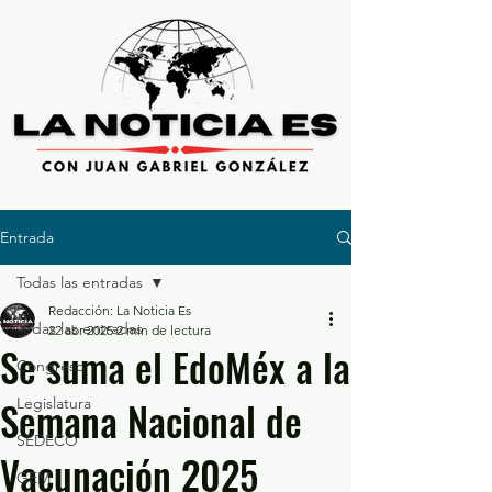
Entrada
Todas las entradas
Redacción: La Noticia Es
Todas las entradas
22 abr 2025
2 min de lectura
Se suma el EdoMéx a la
Congreso
Semana Nacional de
Legislatura
SEDECO
Vacunación 2025
GEM