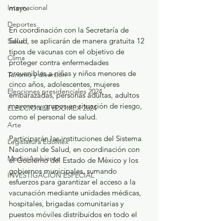
Internacional
mayo.
Deportes
En coordinación con la Secretaría de 
Salud, se aplicarán de manera gratuita 12 
Salud
tipos de vacunas con el objetivo de 
Clima
proteger contra enfermedades 
prevenibles a niñas y niños menores de 
Turismo y diversión
cinco años, adolescentes, mujeres 
Elecciones presidenciales 2024
embarazadas, personas adultas, adultos 
mayores y grupos en situación de riesgo, 
ELECCIONES EDOMEX 2024
como el personal de salud.
Arte
Participarán las instituciones del Sistema 
Legislatura EdoMéx
Nacional de Salud, en coordinación con 
Medio Ambiente
el Gobierno del Estado de México y los 
gobiernos municipales, sumando 
INVESTIGACIÓN ESPECIAL
esfuerzos para garantizar el acceso a la 
vacunación mediante unidades médicas, 
hospitales, brigadas comunitarias y 
puestos móviles distribuidos en todo el 