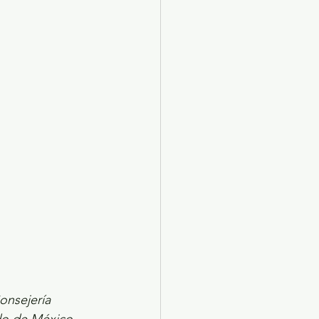
X 2024
Arte
onsejería 
ado de México.