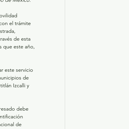
ovilidad 
on el trámite 
strada, 
ravés de esta 
as que este año, 
r este servicio 
unicipios de 
lán Izcalli y 
teresado debe 
tificación 
acional de 