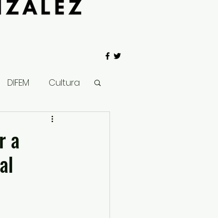
DIFEM
Cultura
 Gobierno
r a
al
Salud
Clima