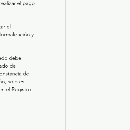
ealizar el pago 
ar el 
ormalización y 
sado debe 
ado de 
onstancia de 
n, solo es 
en el Registro 