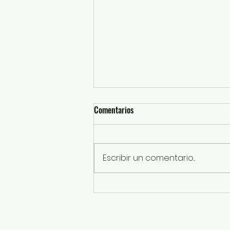
Comentarios
Escribir un comentario...
Caravanas Itinerantes han
entregado más de 88 mil actas
certificadas del Registro Civil
gratuitas