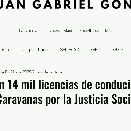
La Noticia Es
Nuevo enlace
Suscribirse
Más
eso
Legislatura
SEDECO
GEM
GEM
ia Es
statal
21 abr 2025
Gubernatura Edoméx 2023
2 min de lectura
Política y
n 14 mil licencias de conduci
Caravanas por la Justicia Soci
eguridad y Justicia
Denuncia Ciudadana
ios?
Opinión
Internacional
Deportes