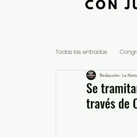
Todas las entradas
Congr
Global
Nacional
Redacción: La Notic
E
Se tramita
través de 
Educación y Cultura
S
¿Qué pasa en tus municip