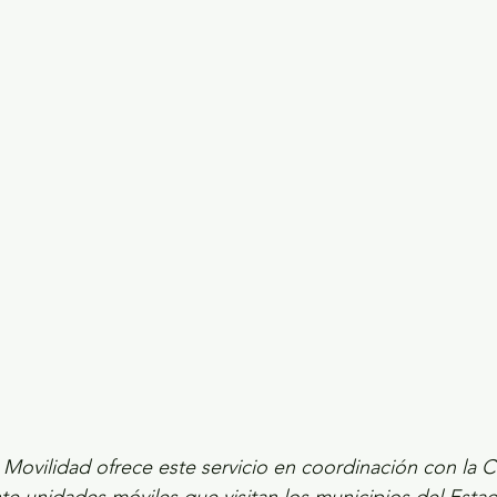
ecciones presidenciales 2024
ELECCIONES EDOME
dio Ambiente
INVESTIGACIÓN ESPECIAL
 Movilidad ofrece este servicio en coordinación con la C
nte unidades móviles que visitan los municipios del Est