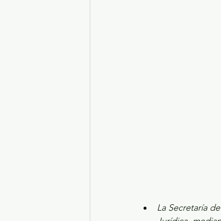
Turismo y diversión
El
Legislatura EdoMéx
Me
La Secretaría de
Jurídica, media