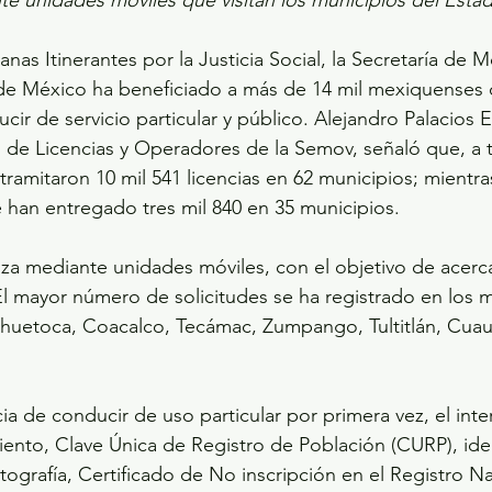
anas Itinerantes por la Justicia Social, la Secretaría de M
de México ha beneficiado a más de 14 mil mexiquenses c
cir de servicio particular y público. Alejandro Palacios E
o de Licencias y Operadores de la Semov, señaló que, a t
e tramitaron 10 mil 541 licencias en 62 municipios; mientr
se han entregado tres mil 840 en 35 municipios.
iza mediante unidades móviles, con el objetivo de acerca
l mayor número de solicitudes se ha registrado en los m
uetoca, Coacalco, Tecámac, Zumpango, Tultitlán, Cuautit
ncia de conducir de uso particular por primera vez, el in
miento, Clave Única de Registro de Población (CURP), iden
otografía, Certificado de No inscripción en el Registro N