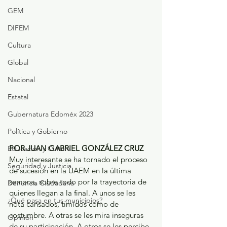
GEM
DIFEM
Cultura
Global
Nacional
Estatal
Gubernatura Edoméx 2023
Política y Gobierno
POR JUAN GABRIEL GONZÁLEZ CRUZ
Educación y Cultura
Muy interesante se ha tornado el proceso 
Seguridad y Justicia
de sucesión en la UAEM en la última 
semana, sobre todo por la trayectoria de 
Denuncia Ciudadana
quienes llegan a la final. A unos se les 
¿Qué pasa en tus municipios?
nota cansados, tímidos como de 
costumbre. A otras se les mira inseguras 
Opinión
de su participación. A otros se les percibe 