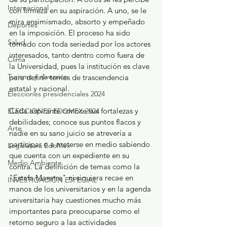
Internacional
con firmeza en su aspiración. A uno, se le 
mira ensimismado, absorto y empeñado 
Deportes
en la imposición. El proceso ha sido 
Salud
tomado con toda seriedad por los actores 
interesados, tanto dentro como fuera de 
Clima
la Universidad, pues la institución es clave 
Turismo y diversión
para definir temas de trascendencia 
estatal y nacional.
Elecciones presidenciales 2024
Cada aspirante conoce sus fortalezas y 
ELECCIONES EDOMEX 2024
debilidades; conoce sus puntos flacos y 
Arte
nadie en su sano juicio se atrevería a 
participar o a meterse en medio sabiendo 
Legislatura EdoMéx
que cuenta con un expediente en su 
Medio Ambiente
contra. La definición de temas como la 
"Estafa Maestra" ni siquiera recae en 
INVESTIGACIÓN ESPECIAL
manos de los universitarios y en la agenda 
universitaria hay cuestiones mucho más 
importantes para preocuparse como el 
retorno seguro a las actividades 