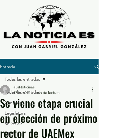
Entrada
Todas las entradas
#LaNoticiaEs
Todas las entradas
17 feb 2021
1 min de lectura
Se viene etapa crucial
Congreso
en elección de próximo
Legislatura
SEDECO
rector de UAEMex
GEM