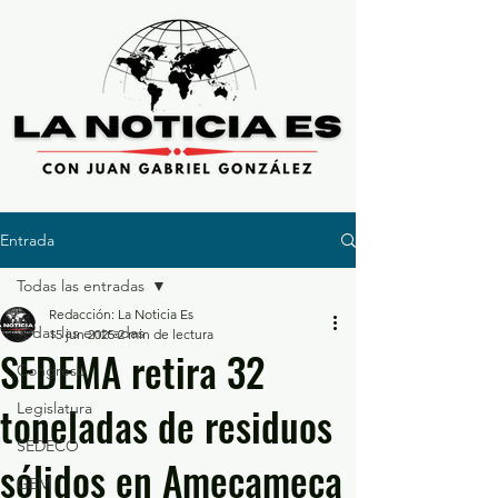
Entrada
Todas las entradas
Redacción: La Noticia Es
Todas las entradas
15 jun 2025
2 min de lectura
SEDEMA retira 32
Congreso
toneladas de residuos
Legislatura
SEDECO
sólidos en Amecameca
GEM