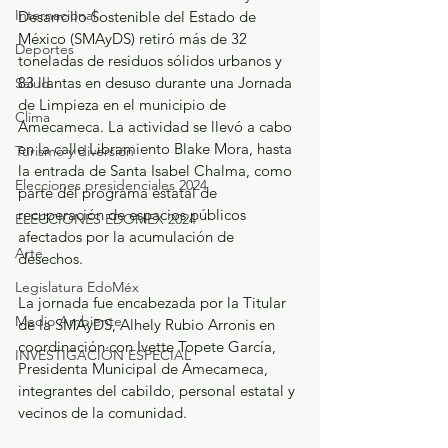
Internacional
Desarrollo Sostenible del Estado de 
México (SMAyDS) retiró más de 32 
Deportes
toneladas de residuos sólidos urbanos y 
83 llantas en desuso durante una Jornada 
Salud
de Limpieza en el municipio de 
Clima
Amecameca. La actividad se llevó a cabo 
en la calle Libramiento Blake Mora, hasta 
Turismo y diversión
la entrada de Santa Isabel Chalma, como 
Elecciones presidenciales 2024
parte del programa estatal de 
recuperación de espacios públicos 
ELECCIONES EDOMEX 2024
afectados por la acumulación de 
Arte
desechos.
Legislatura EdoMéx
La jornada fue encabezada por la Titular 
Medio Ambiente
de la SMAyDS, Alhely Rubio Arronis en 
coordinación con Ivette Topete García, 
INVESTIGACIÓN ESPECIAL
Presidenta Municipal de Amecameca, 
integrantes del cabildo, personal estatal y 
vecinos de la comunidad.