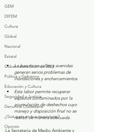
GEM
DIFEM
Cultura
Global
Nacional
Estatal
La basura en calles y avenidas 
Gubernatura Edoméx 2023
generan serios problemas de 
Política y Gobierno
inundaciones y encharcamientos
Educación y Cultura
Esta labor permite recuperar 
Seguridad y Justicia
espacios contaminados por la 
acumulación de deshechos cuyo 
Denuncia Ciudadana
manejo y disposición final no se 
¿Qué pasa en tus municipios?
realizó de manera adecuada.
Opinión
La Secretaría de Medio Ambiente y 