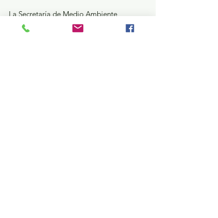
La Secretaría de Medio Ambiente 
continuará trabajando en coordinación 
con autoridades municipales y sociedad 
civil para promover un entorno más 
limpio y saludable en beneficio de todas y 
todos.
Estatal
Ver todo
Entradas recientes