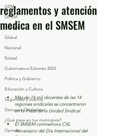
reglamentos y atención
GEM
DIFEM
medica en el SMSEM
Cultura
Global
Nacional
Estatal
Gubernatura Edoméx 2023
Política y Gobierno
Educación y Cultura
Más de 14 mil docentes de las 14 
Seguridad y Justicia
regiones sindicales se concentraron 
Denuncia Ciudadana
en la Plaza de la Unidad Sindical.
¿Qué pasa en tus municipios?
El SMSEM conmemora CXL 
Opinión
Aniversario del Día Internacional del 