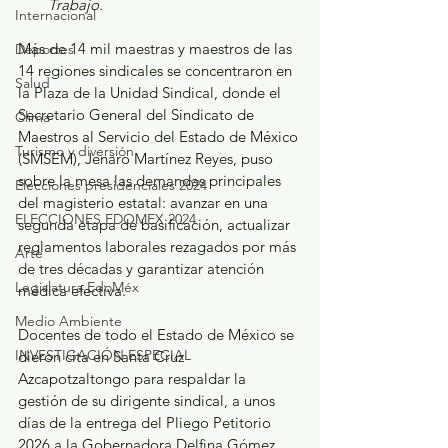
Trabajo.
Internacional
Más de 14 mil maestras y maestros de las 
Deportes
14 regiones sindicales se concentraron en 
Salud
la Plaza de la Unidad Sindical, donde el 
Secretario General del Sindicato de 
Clima
Maestros al Servicio del Estado de México 
Turismo y diversión
(SMSEM), Jenaro Martínez Reyes, puso 
sobre la mesa las demandas principales 
Elecciones presidenciales 2024
del magisterio estatal: avanzar en una 
ELECCIONES EDOMEX 2024
segunda etapa de basificación, actualizar 
reglamentos laborales rezagados por más 
Arte
de tres décadas y garantizar atención 
Legislatura EdoMéx
médica efectiva.
Medio Ambiente
Docentes de todo el Estado de México se 
INVESTIGACIÓN ESPECIAL
dieron cita en Santa Cruz 
Azcapotzaltongo para respaldar la 
gestión de su dirigente sindical, a unos 
días de la entrega del Pliego Petitorio 
2026 a la Gobernadora Delfina Gómez 