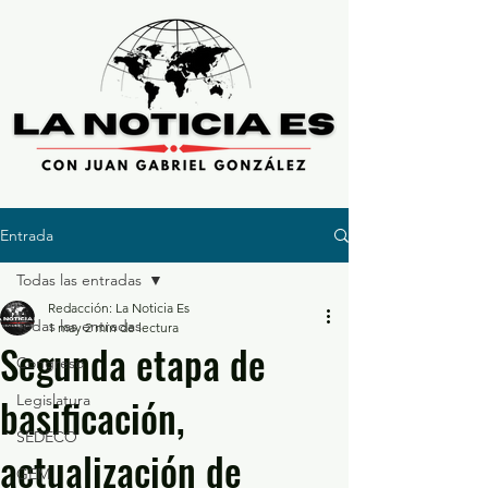
Entrada
Todas las entradas
Redacción: La Noticia Es
Todas las entradas
1 may
2 min de lectura
Segunda etapa de
Congreso
basificación,
Legislatura
SEDECO
actualización de
GEM