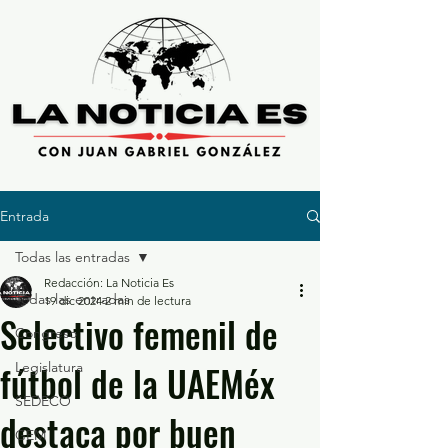
Entrada
Todas las entradas
Redacción: La Noticia Es
Todas las entradas
19 dic 2024
2 min de lectura
Selectivo femenil de
Congreso
fútbol de la UAEMéx
Legislatura
SEDECO
destaca por buen
GEM