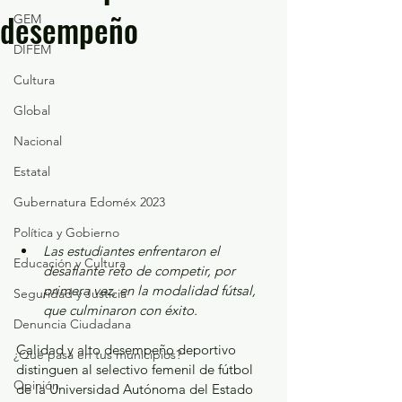
desempeño
GEM
DIFEM
Cultura
Global
Nacional
Estatal
Gubernatura Edoméx 2023
Política y Gobierno
Las estudiantes enfrentaron el 
Educación y Cultura
desafiante reto de competir, por 
primera vez, en la modalidad fútsal, 
Seguridad y Justicia
que culminaron con éxito.
Denuncia Ciudadana
Calidad y alto desempeño deportivo 
¿Qué pasa en tus municipios?
distinguen al selectivo femenil de fútbol 
Opinión
de la Universidad Autónoma del Estado 