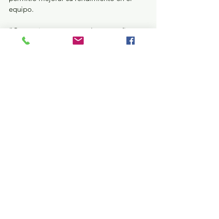
equipo.
“Convertirme en portera hace un año me 
ha hecho querer más este deporte, querer 
más el fútbol y querer más la vida 
universitaria. Ha sido de las decisiones 
más importantes que he tomado”, afirmó 
Yaretzi Zeltzin.
Deportes
Ver todo
Entradas recientes