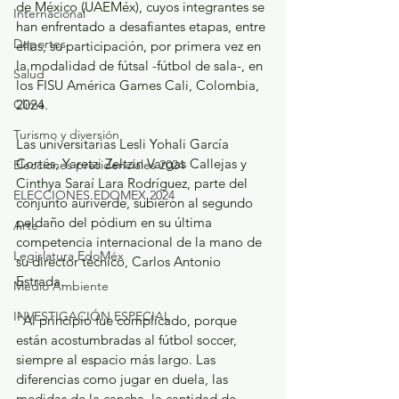
de México (UAEMéx), cuyos integrantes se 
Internacional
han enfrentado a desafiantes etapas, entre 
Deportes
ellas, su participación, por primera vez en 
la modalidad de fútsal -fútbol de sala-, en 
Salud
los FISU América Games Cali, Colombia, 
Clima
2024.
Turismo y diversión
Las universitarias Lesli Yohali García 
Cortés, Yaretzi Zeltzin Vargas Callejas y 
Elecciones presidenciales 2024
Cinthya Saraí Lara Rodríguez, parte del 
ELECCIONES EDOMEX 2024
conjunto auriverde, subieron al segundo 
peldaño del pódium en su última 
Arte
competencia internacional de la mano de 
Legislatura EdoMéx
su director técnico, Carlos Antonio 
Estrada.
Medio Ambiente
INVESTIGACIÓN ESPECIAL
“Al principio fue complicado, porque 
están acostumbradas al fútbol soccer, 
siempre al espacio más largo. Las 
diferencias como jugar en duela, las 
medidas de la cancha, la cantidad de 