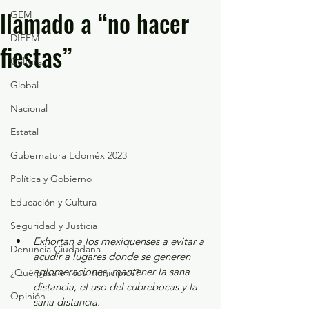
llamado a “no hacer
GEM
DIFEM
fiestas”
Cultura
Global
Nacional
Estatal
Gubernatura Edoméx 2023
Política y Gobierno
Educación y Cultura
Seguridad y Justicia
Exhortan a los mexiquenses a evitar a 
Denuncia Ciudadana
acudir a lugares donde se generen 
aglomeraciones, mantener la sana 
¿Qué pasa en tus municipios?
distancia, el uso del cubrebocas y la 
Opinión
sana distancia.