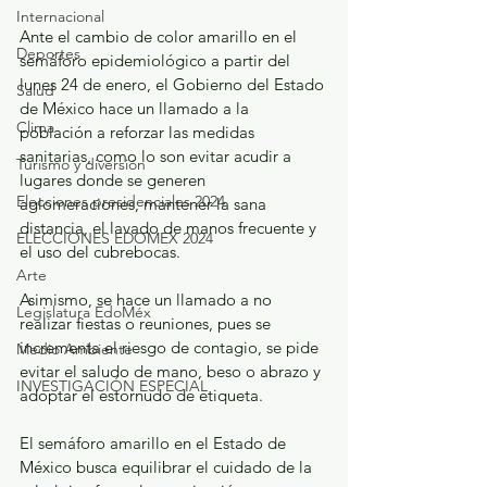
Internacional
Ante el cambio de color amarillo en el 
Deportes
semáforo epidemiológico a partir del 
lunes 24 de enero, el Gobierno del Estado 
Salud
de México hace un llamado a la 
Clima
población a reforzar las medidas 
sanitarias, como lo son evitar acudir a 
Turismo y diversión
lugares donde se generen 
Elecciones presidenciales 2024
aglomeraciones, mantener la sana 
distancia, el lavado de manos frecuente y 
ELECCIONES EDOMEX 2024
el uso del cubrebocas. 
Arte
Asimismo, se hace un llamado a no 
Legislatura EdoMéx
realizar fiestas o reuniones, pues se 
incrementa el riesgo de contagio, se pide 
Medio Ambiente
evitar el saludo de mano, beso o abrazo y 
INVESTIGACIÓN ESPECIAL
adoptar el estornudo de etiqueta.
El semáforo amarillo en el Estado de 
México busca equilibrar el cuidado de la 