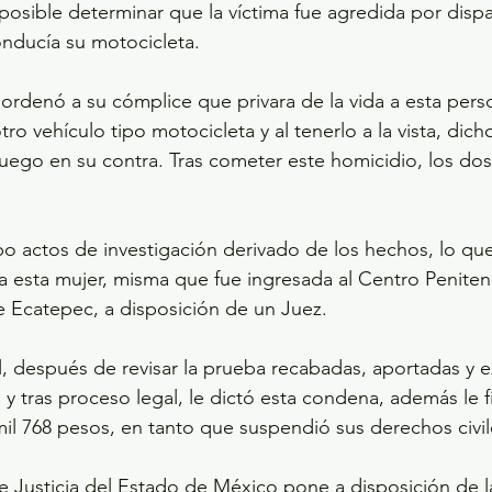
posible determinar que la víctima fue agredida por disp
nducía su motocicleta.
 ordenó a su cómplice que privara de la vida a esta perso
ro vehículo tipo motocicleta y al tenerlo a la vista, dich
ego en su contra. Tras cometer este homicidio, los dos
abo actos de investigación derivado de los hechos, lo qu
 a esta mujer, misma que fue ingresada al Centro Penitenc
e Ecatepec, a disposición de un Juez.
l, después de revisar la prueba recabadas, aportadas y 
, y tras proceso legal, le dictó esta condena, además le f
mil 768 pesos, en tanto que suspendió sus derechos civile
de Justicia del Estado de México pone a disposición de l