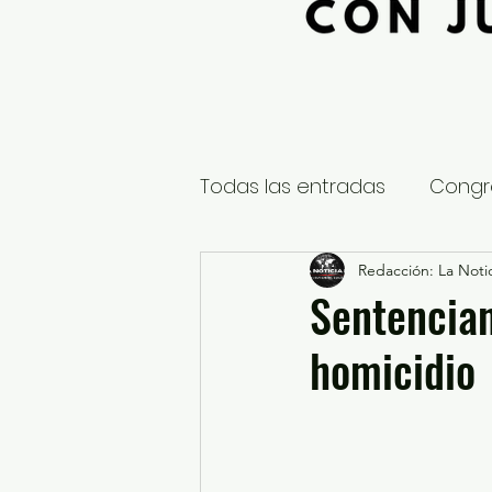
Todas las entradas
Congr
Global
Nacional
Redacción: La Notic
E
Sentencian
homicidio
Educación y Cultura
S
¿Qué pasa en tus municip