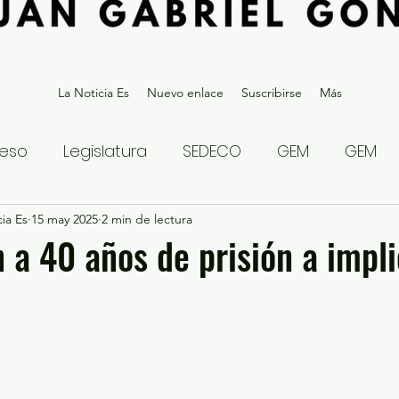
La Noticia Es
Nuevo enlace
Suscribirse
Más
eso
Legislatura
SEDECO
GEM
GEM
ia Es
statal
15 may 2025
Gubernatura Edoméx 2023
2 min de lectura
Política y
 a 40 años de prisión a impl
eguridad y Justicia
Denuncia Ciudadana
ios?
Opinión
Internacional
Deportes