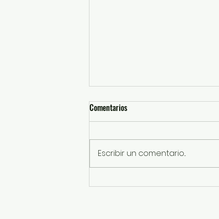
Comentarios
Escribir un comentario...
Rescatando a perros por presunto
maltrato animal en Ixtapaluca