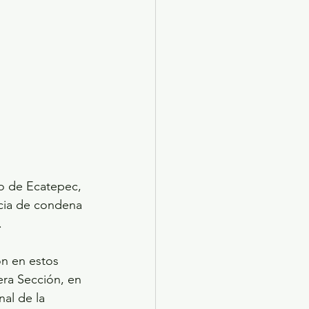
io de Ecatepec, 
cia de condena 
.
on en estos 
era Sección, en 
al de la 