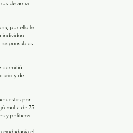
aros de arma 
na, por ello le 
o individuo 
 responsables 
e permitió 
iario y de 
expuestas por 
ijó multa de 75 
s y políticos.
a ciudadanía el 