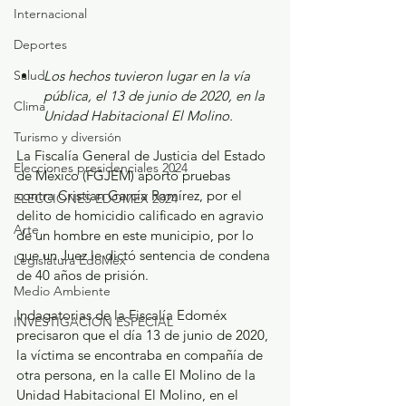
Internacional
Deportes
Salud
Los hechos tuvieron lugar en la vía 
pública, el 13 de junio de 2020, en la 
Clima
Unidad Habitacional El Molino.
Turismo y diversión
La Fiscalía General de Justicia del Estado 
Elecciones presidenciales 2024
de México (FGJEM) aportó pruebas 
contra Cristian García Ramírez, por el 
ELECCIONES EDOMEX 2024
delito de homicidio calificado en agravio 
Arte
de un hombre en este municipio, por lo 
que un Juez le dictó sentencia de condena 
Legislatura EdoMéx
de 40 años de prisión.
Medio Ambiente
Indagatorias de la Fiscalía Edoméx 
INVESTIGACIÓN ESPECIAL
precisaron que el día 13 de junio de 2020, 
la víctima se encontraba en compañía de 
otra persona, en la calle El Molino de la 
Unidad Habitacional El Molino, en el 