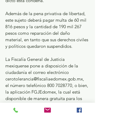
dictó esta condena.
Además de la pena privativa de libertad, 
este sujeto deberá pagar multa de 60 mil 
816 pesos y la cantidad de 190 mil 267 
pesos como reparación del daño 
material, en tanto que sus derechos civiles 
y políticos quedaron suspendidos.
La Fiscalía General de Justicia 
mexiquense pone a disposición de la 
ciudadanía el correo electrónico 
cerotolerancia@fiscaliaedomex.gob.mx, 
el número telefónico 800 7028770, o bien, 
la aplicación FGJEdomex, la cual está 
disponible de manera gratuita para los 
teléfonos inteligentes de los sistemas iOS 
y Android, para que, denuncie cualquier 
hecho delictivo
Seguridad y Justicia