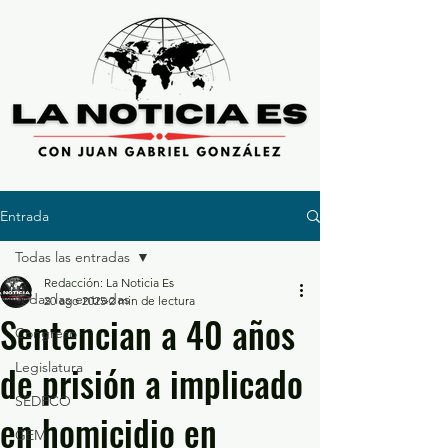
Entrada
Todas las entradas
Redacción: La Noticia Es
Todas las entradas
20 ago 2025
2 min de lectura
Sentencian a 40 años
Congreso
de prisión a implicado
Legislatura
SEDECO
en homicidio en
GEM