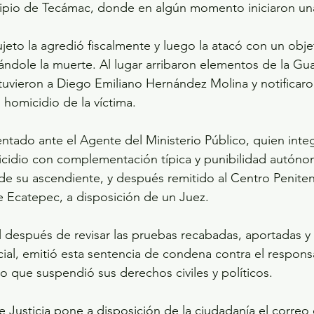
cipio de Tecámac, donde en algún momento iniciaron una
ujeto la agredió fiscalmente y luego la atacó con un obje
ndole la muerte. Al lugar arribaron elementos de la Guar
vieron a Diego Emiliano Hernández Molina y notificaron 
homicidio de la víctima.
entado ante el Agente del Ministerio Público, quien integ
icidio con complementación típica y punibilidad autóno
e su ascendiente, y después remitido al Centro Penitenc
e Ecatepec, a disposición de un Juez.
l después de revisar las pruebas recabadas, aportadas y
ial, emitió esta sentencia de condena contra el respon
nto que suspendió sus derechos civiles y políticos.
e Justicia pone a disposición de la ciudadanía el correo 