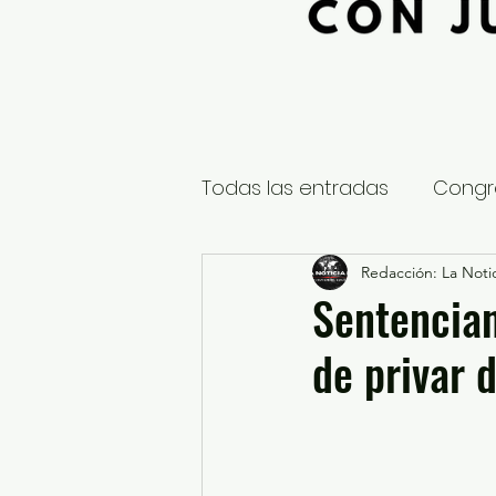
Todas las entradas
Congr
Global
Nacional
Redacción: La Notic
E
Sentencian
de privar 
Educación y Cultura
S
¿Qué pasa en tus municip