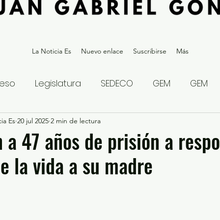
La Noticia Es
Nuevo enlace
Suscribirse
Más
eso
Legislatura
SEDECO
GEM
GEM
ia Es
statal
20 jul 2025
Gubernatura Edoméx 2023
2 min de lectura
Política y
 a 47 años de prisión a resp
de la vida a su madre
eguridad y Justicia
Denuncia Ciudadana
ios?
Opinión
Internacional
Deportes