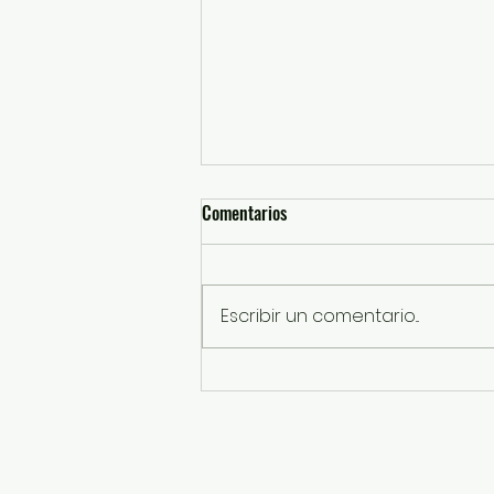
Comentarios
Escribir un comentario...
Rescatan a perros por presunto
maltrato animal en Ixtapaluca