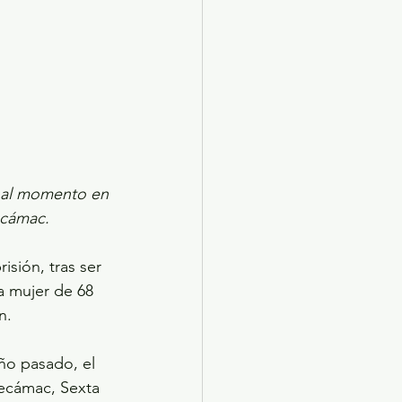
y al momento en 
ecámac.
sión, tras ser 
a mujer de 68 
n.
año pasado, el 
Tecámac, Sexta 