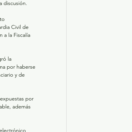
 discusión.
to 
dia Civil de 
a la Fiscalía 
ró la 
ma por haberse 
iario y de 
 expuestas por 
sable, además 
electrónico 