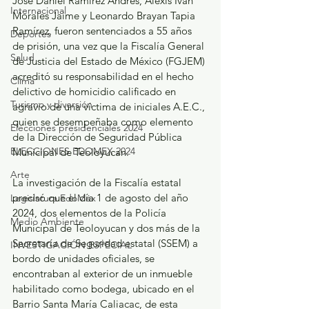
José Daniel Ramírez Andrés, Alexis Iván 
Internacional
Morales Jaime y Leonardo Brayan Tapia 
Ramírez, fueron sentenciados a 55 años 
Deportes
de prisión, una vez que la Fiscalía General 
Salud
de Justicia del Estado de México (FGJEM) 
acreditó su responsabilidad en el hecho 
Clima
delictivo de homicidio calificado en 
Turismo y diversión
agravio de una víctima de iniciales A.E.C., 
quien se desempeñaba como elemento 
Elecciones presidenciales 2024
de la Dirección de Seguridad Pública 
ELECCIONES EDOMEX 2024
Municipal de Teoloyucan.
Arte
La investigación de la Fiscalía estatal 
precisó que el día 1 de agosto del año 
Legislatura EdoMéx
2024, dos elementos de la Policía 
Medio Ambiente
Municipal de Teoloyucan y dos más de la 
Secretaría de Seguridad estatal (SSEM) a 
INVESTIGACIÓN ESPECIAL
bordo de unidades oficiales, se 
encontraban al exterior de un inmueble 
habilitado como bodega, ubicado en el 
Barrio Santa María Caliacac, de esta 