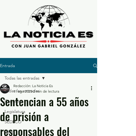
Entrada
Todas las entradas
Redacción: La Noticia Es
Todas las entradas
11 ago 2025
2 min de lectura
Sentencian a 55 años
Congreso
de prisión a
Legislatura
SEDECO
responsables del
GEM