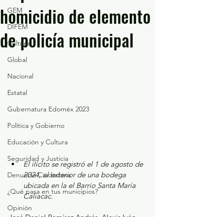
homicidio de elemento
GEM
DIFEM
de policía municipal
Cultura
Global
Nacional
Estatal
Gubernatura Edoméx 2023
Política y Gobierno
Educación y Cultura
Seguridad y Justicia
El ilícito se registró el 1 de agosto de 
2024, al exterior de una bodega 
Denuncia Ciudadana
ubicada en la el Barrio Santa María 
¿Qué pasa en tus municipios?
Caliacac.
Opinión