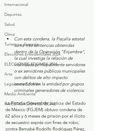
Internacional
Deportes
Salud
Clima
Con esta condena, la Fiscalía estatal 
Turismo y diversión
suma tres sentencias obtenidas 
dentro de la Operación “Enjambre”, 
Elecciones presidenciales 2024
la cual investiga la relación de 
ELECCIONES EDOMEX 2024
individuos principalmente servidores 
o ex servidores públicos municipales 
Arte
con delitos de alto impacto 
cometidos en la entidad por grupos 
Legislatura EdoMéx
criminales generadores de violencia.
Medio Ambiente
La Fiscalía General de Justicia del Estado 
INVESTIGACIÓN ESPECIAL
de México (FGJEM) obtuvo condena de 
62 años y 6 meses de prisión por el ilícito 
de secuestro exprés con fines de robo, 
contra Bernabé Rodolfo Rodríguez Pérez, 