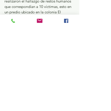
realizaron el hallazgo de restos humanos 
que correspondían a 10 víctimas, esto en 
un predio ubicado en la colonia El 
Mirador en Nicolás Romero.
Al realizar las investigaciones sobre estos 
hallazgos, la Fiscalía del Estado de 
México se allegó de información que 
permitió identificar un entramado 
delictivo que operaba fundamentalmente 
en Nicolás Romero y zonas aledañas, el 
cual sería responsable de estos hechos, 
así como de la comisión de otros 
homicidios y diversos ilícitos de alto 
impacto cometidos en esta zona. A través 
de la Operación “Enjambre”, que 
investiga la probable relación de 
individuos principalmente servidores o ex 
servidores públicos municipales con 
delitos de alto impacto cometidos en la 
entidad por grupos criminales 