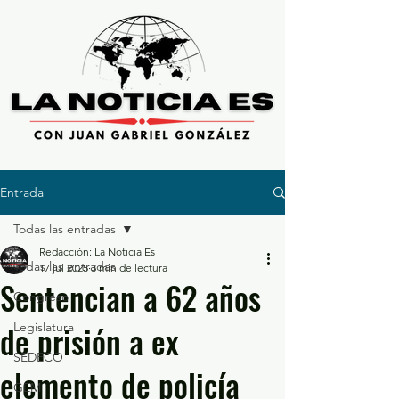
Entrada
Todas las entradas
Redacción: La Noticia Es
Todas las entradas
17 jul 2025
3 min de lectura
Sentencian a 62 años
Congreso
de prisión a ex
Legislatura
SEDECO
elemento de policía
GEM