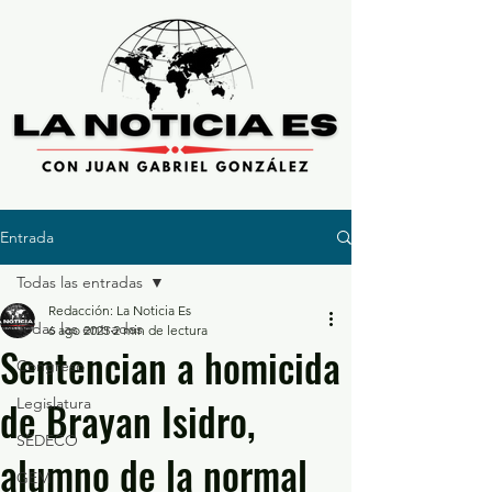
Entrada
Todas las entradas
Redacción: La Noticia Es
Todas las entradas
6 ago 2025
2 min de lectura
Sentencian a homicida
Congreso
de Brayan Isidro,
Legislatura
SEDECO
alumno de la normal
GEM