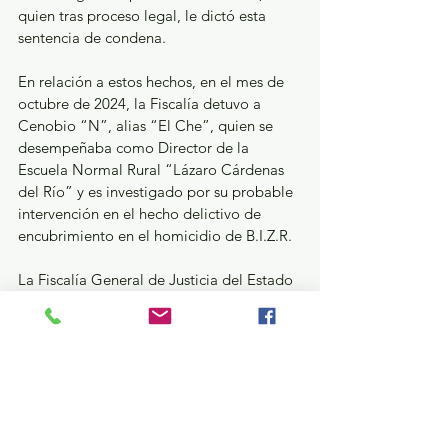
quien tras proceso legal, le dictó esta 
sentencia de condena.
En relación a estos hechos, en el mes de 
octubre de 2024, la Fiscalía detuvo a 
Cenobio “N”, alias “El Che”, quien se 
desempeñaba como Director de la 
Escuela Normal Rural “Lázaro Cárdenas 
del Río” y es investigado por su probable 
intervención en el hecho delictivo de 
encubrimiento en el homicidio de B.I.Z.R.
La Fiscalía General de Justicia del Estado 
de México pone a disposición de la 
ciudadanía el correo 
electrónicocerotolerancia@fiscaliaedomex.
gob.mx, el número telefónico 800 
7028770, o bien, la aplicación 
FGJEdomex, la cual está disponible de 
manera gratuita para los teléfonos 