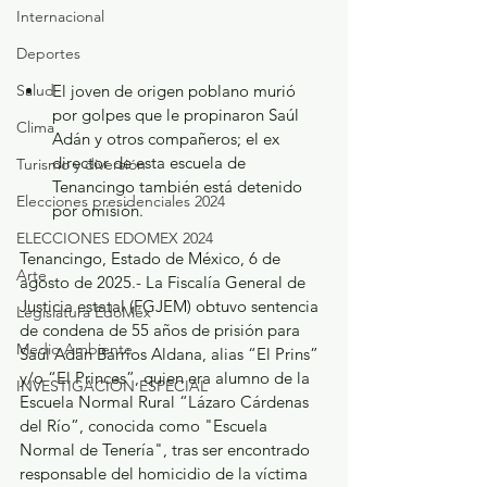
Internacional
Deportes
Salud
El joven de origen poblano murió 
por golpes que le propinaron Saúl 
Clima
Adán y otros compañeros; el ex 
director de esta escuela de 
Turismo y diversión
Tenancingo también está detenido 
Elecciones presidenciales 2024
por omisión.
ELECCIONES EDOMEX 2024
Tenancingo, Estado de México, 6 de 
Arte
agosto de 2025.- La Fiscalía General de 
Justicia estatal (FGJEM) obtuvo sentencia 
Legislatura EdoMéx
de condena de 55 años de prisión para 
Medio Ambiente
Saúl Adán Barrios Aldana, alias “El Prins” 
y/o “El Princes”, quien era alumno de la 
INVESTIGACIÓN ESPECIAL
Escuela Normal Rural “Lázaro Cárdenas 
del Río”, conocida como "Escuela 
Normal de Tenería", tras ser encontrado 
responsable del homicidio de la víctima 