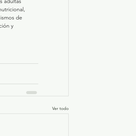
s adultas 
tricional, 
nismos de 
ción y 
Ver todo