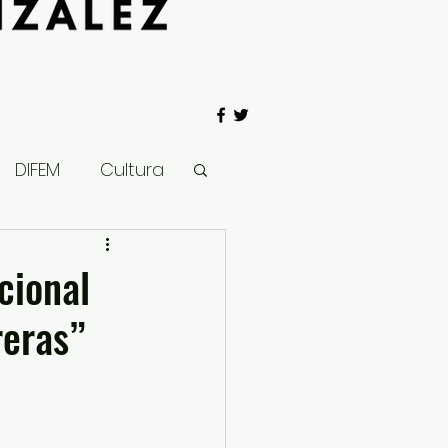
DIFEM
Cultura
 Gobierno
cional
reras”
Salud
Clima