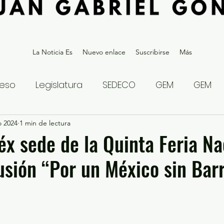
La Noticia Es
Nuevo enlace
Suscribirse
Más
eso
Legislatura
SEDECO
GEM
GEM
o 2024
statal
1 min de lectura
Gubernatura Edoméx 2023
Política y
x sede de la Quinta Feria Na
lusión “Por un México sin Bar
eguridad y Justicia
Denuncia Ciudadana
ios?
Opinión
Internacional
Deportes