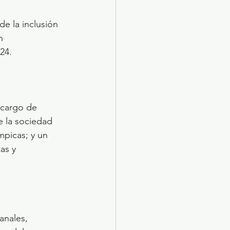
e la inclusión 
n 
24.
a cargo de 
 la sociedad 
mpicas; y un 
as y 
anales, 