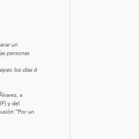
erar un 
las personas 
epec los días 6 
lvarez, a 
F) y del 
lusión “Por un 