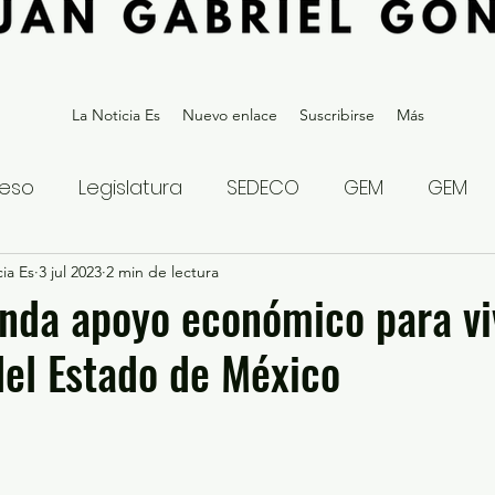
La Noticia Es
Nuevo enlace
Suscribirse
Más
eso
Legislatura
SEDECO
GEM
GEM
ia Es
statal
3 jul 2023
Gubernatura Edoméx 2023
2 min de lectura
Política y
nda apoyo económico para vi
el Estado de México
eguridad y Justicia
Denuncia Ciudadana
ios?
Opinión
Internacional
Deportes