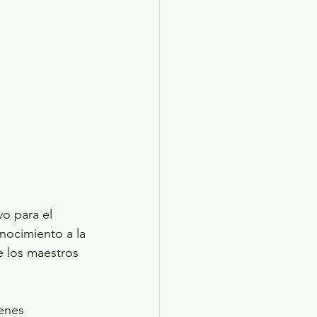
o para el 
ocimiento a la 
e los maestros 
enes 