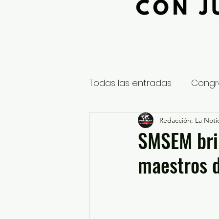
Todas las entradas
Congr
Global
Nacional
Redacción: La Notic
E
SMSEM bri
maestros d
Educación y Cultura
S
¿Qué pasa en tus municip