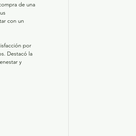
 compra de una 
us 
tar con un 
isfacción por 
os. Destacó la 
enestar y 