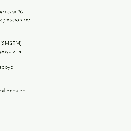
to casi 10 
aspiración de 
o (SMSEM) 
poyo a la 
apoyo 
millones de 