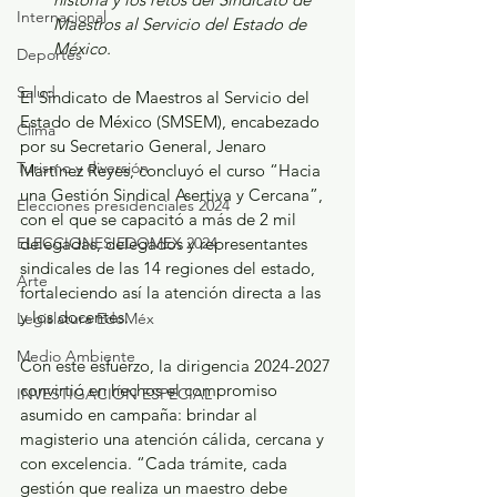
Internacional
Maestros al Servicio del Estado de 
México. 
Deportes
Salud
El Sindicato de Maestros al Servicio del 
Estado de México (SMSEM), encabezado 
Clima
por su Secretario General, Jenaro 
Turismo y diversión
Martínez Reyes, concluyó el curso “Hacia 
una Gestión Sindical Asertiva y Cercana”, 
Elecciones presidenciales 2024
con el que se capacitó a más de 2 mil 
ELECCIONES EDOMEX 2024
delegadas, delegados y representantes 
sindicales de las 14 regiones del estado, 
Arte
fortaleciendo así la atención directa a las 
y los docentes. 
Legislatura EdoMéx
Medio Ambiente
Con este esfuerzo, la dirigencia 2024-2027 
convirtió en hechos el compromiso 
INVESTIGACIÓN ESPECIAL
asumido en campaña: brindar al 
magisterio una atención cálida, cercana y 
con excelencia. “Cada trámite, cada 
gestión que realiza un maestro debe 