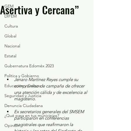
Asertiva y Cercana”
GEM
DIFEM
Cultura
Global
Nacional
Estatal
Gubernatura Edoméx 2023
Política y Gobierno
Jenaro Martínez Reyes cumple su 
Educación y Cultura
compromiso de campaña de ofrecer 
una atención cálida y de excelencia al 
Seguridad y Justicia
magisterio. 
Denuncia Ciudadana
Ex secretarios generales del SMSEM 
¿Qué pasa en tus municipios?
participaron en conferencias 
magistrales que reafirmaron la 
Opinión
historia y los retos del Sindicato de 