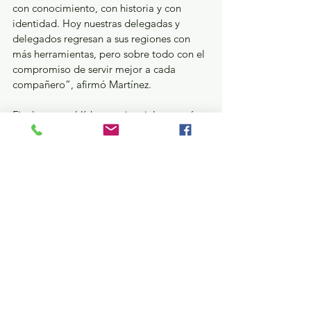
con conocimiento, con historia y con 
identidad. Hoy nuestras delegadas y 
delegados regresan a sus regiones con 
más herramientas, pero sobre todo con el 
compromiso de servir mejor a cada 
compañero”, afirmó Martínez. 
Finalmente, el líder magisterial aseguró 
que con esta capacitación, su dirigencia 
refrenda que la fuerza de la unidad no 
solo se defiende en los grandes logros, 
gestiones y conquistas, sino en la atención 
cotidiana que reciben miles de maestras y 
maestros mexiquenses. 
Estatal