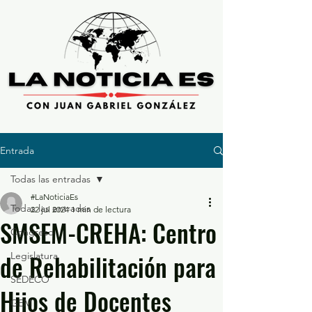
Entrada
Todas las entradas
#LaNoticiaEs
Todas las entradas
22 jul 2024
1 min de lectura
SMSEM-CREHA: Centro
Congreso
de Rehabilitación para
Legislatura
SEDECO
Hijos de Docentes
GEM