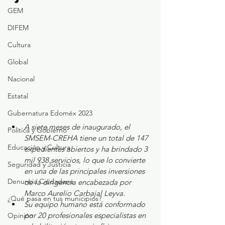
GEM
DIFEM
Cultura
Global
Nacional
Estatal
Gubernatura Edoméx 2023
A siete meses de inaugurado, el 
Política y Gobierno
SMSEM-CREHA tiene un total de 147 
Educación y Cultura
expedientes abiertos y ha brindado 3 
mil 938 servicios, lo que lo convierte 
Seguridad y Justicia
en una de las principales inversiones 
Denuncia Ciudadana
de la dirigencia encabezada por 
Marco Aurelio Carbajal Leyva.
¿Qué pasa en tus municipios?
Su equipo humano está conformado 
por 20 profesionales especialistas en 
Opinión