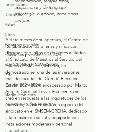
rehabilitación, terapia física, 
Internacional
ocupacional y de lenguaje, 
psicología, nutrición, entre otros 
Deportes
campos.
Salud
Clima
A siete meses de su apertura, el Centro de 
Turismo y diversión
Rehabilitación para niñas y niños con 
discapacidad, hijos de docentes afiliados 
Elecciones presidenciales 2024
al Sindicato de Maestros al Servicio del 
ELECCIONES EDOMEX 2024
Estado de México (SMSEM), ha 
demostrado ser una de las inversiones 
Arte
más destacadas del Comité Ejecutivo 
Legislatura EdoMéx
Estatal 2021-2024, encabezado por Marco 
Aurelio Carbajal Leyva. Este centro se 
Medio Ambiente
creó en respuesta a las inquietudes de los 
maestros, transformando un espacio del 
INVESTIGACIÓN ESPECIAL
sindicato en el SMSEM-CREHA, dedicado 
a la reinserción social y equipado con 
instalaciones modernas y personal 
capacitado.