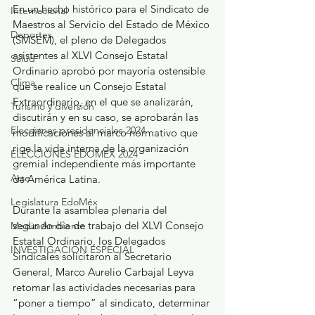
En un hecho histórico para el Sindicato de 
Internacional
Maestros al Servicio del Estado de México 
Deportes
(SMSEM), el pleno de Delegados 
asistentes al XLVI Consejo Estatal 
Salud
Ordinario aprobó por mayoría ostensible 
Clima
que se realice un Consejo Estatal 
Extraordinario, en el que se analizarán, 
Turismo y diversión
discutirán y en su caso, se aprobarán las 
Elecciones presidenciales 2024
modificaciones al marco normativo que 
rige la vida interna de la organización 
ELECCIONES EDOMEX 2024
gremial independiente más importante 
Arte
de América Latina.
Legislatura EdoMéx
Durante la asamblea plenaria del 
segundo día de trabajo del XLVI Consejo 
Medio Ambiente
Estatal Ordinario, los Delegados 
INVESTIGACIÓN ESPECIAL
Sindicales solicitaron al Secretario 
General, Marco Aurelio Carbajal Leyva 
retomar las actividades necesarias para 
“poner a tiempo” al sindicato, determinar 