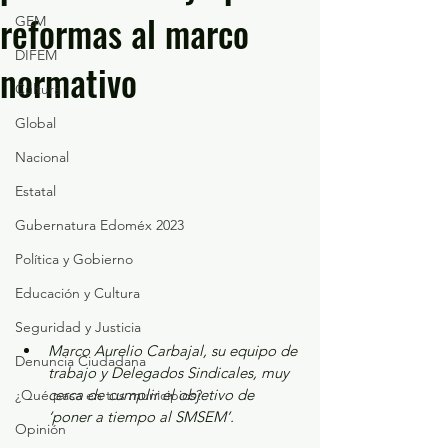
reformas al marco
GEM
DIFEM
normativo
Cultura
Global
Nacional
Estatal
Gubernatura Edoméx 2023
Política y Gobierno
Educación y Cultura
Seguridad y Justicia
Marco Aurelio Carbajal, su equipo de 
Denuncia Ciudadana
trabajo y Delegados Sindicales, muy 
cerca de cumplir el objetivo de 
¿Qué pasa en tus municipios?
‘poner a tiempo al SMSEM’.
Opinión