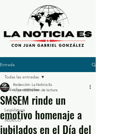
Entrada
Todas las entradas
Redacción: La Noticia Es
Todas las entradas
12 jun 2023
2 min de lectura
SMSEM rinde un
Congreso
emotivo homenaje a
Legislatura
SEDECO
jubilados en el Día del
GEM