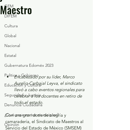
Maestro
GEM
DIFEM
Cultura
Global
Nacional
Estatal
Gubernatura Edoméx 2023
Política y Gobierno
Encabezado por su líder, Marco 
Aurelio Carbajal Leyva, el sindicato 
Educación y Cultura
llevó a cabo eventos regionales para 
Seguridad y Justicia
celebrar a los docentes en retiro de 
todo el estado.
Denuncia Ciudadana
¿Qué pasa en tus municipios?
Con una gran dosis de alegría y 
camaradería, el Sindicato de Maestros al 
Opinión
Servicio del Estado de México (SMSEM) 