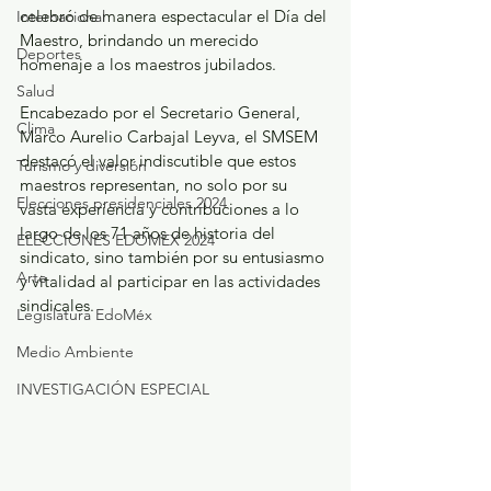
celebró de manera espectacular el Día del 
Internacional
Maestro, brindando un merecido 
Deportes
homenaje a los maestros jubilados.
Salud
Encabezado por el Secretario General, 
Clima
Marco Aurelio Carbajal Leyva, el SMSEM 
destacó el valor indiscutible que estos 
Turismo y diversión
maestros representan, no solo por su 
Elecciones presidenciales 2024
vasta experiencia y contribuciones a lo 
largo de los 71 años de historia del 
ELECCIONES EDOMEX 2024
sindicato, sino también por su entusiasmo 
Arte
y vitalidad al participar en las actividades 
sindicales.
Legislatura EdoMéx
Medio Ambiente
INVESTIGACIÓN ESPECIAL