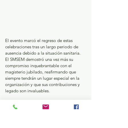
El evento marcó el regreso de estas 
celebraciones tras un largo periodo de 
ausencia debido a la situación sanitaria. 
El SMSEM demostró una vez más su 
compromiso inquebrantable con el 
magisterio jubilado, reafirmando que 
siempre tendrán un lugar especial en la 
organización y que sus contribuciones y 
legado son invaluables.
En un mundo donde el tiempo avanza 
rápidamente, el SMSEM se esfuerza por 
mantener vivo el espíritu de unidad y 
reconocimiento hacia aquellos maestros 