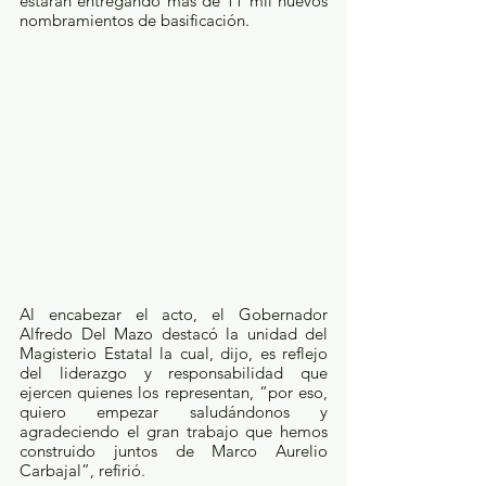
estarán entregando más de 11 mil nuevos 
nombramientos de basificación.
Al encabezar el acto, el Gobernador 
Alfredo Del Mazo destacó la unidad del 
Magisterio Estatal la cual, dijo, es reflejo 
del liderazgo y responsabilidad que 
ejercen quienes los representan, “por eso, 
quiero empezar saludándonos y 
agradeciendo el gran trabajo que hemos 
construido juntos de Marco Aurelio 
Carbajal”, refirió.