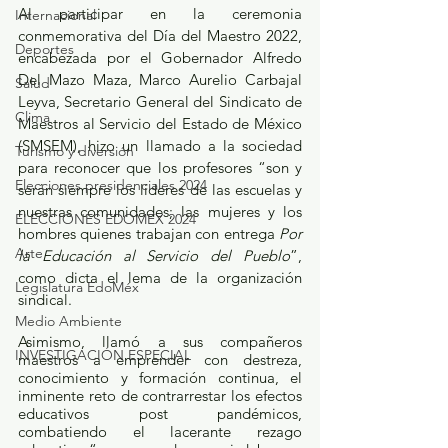
Al participar en la ceremonia 
Internacional
conmemorativa del Día del Maestro 2022, 
Deportes
encabezada por el Gobernador Alfredo 
Del Mazo Maza, Marco Aurelio Carbajal 
Salud
Leyva, Secretario General del Sindicato de 
Clima
Maestros al Servicio del Estado de México 
(SMSEM), hizo un llamado a la sociedad 
Turismo y diversión
para reconocer que los profesores “son y 
Elecciones presidenciales 2024
serán siempre los líderes de las escuelas y 
nuestras comunidades; las mujeres y los 
ELECCIONES EDOMEX 2024
hombres quienes trabajan con entrega 
Por 
Arte
la Educación al Servicio del Pueblo
”, 
como dicta el lema de la organización 
Legislatura EdoMéx
sindical.
Medio Ambiente
Asimismo, llamó a sus compañeros 
INVESTIGACIÓN ESPECIAL
maestros a emprender con destreza, 
conocimiento y formación continua, el 
inminente reto de contrarrestar los efectos 
educativos post pandémicos, 
combatiendo el lacerante rezago 