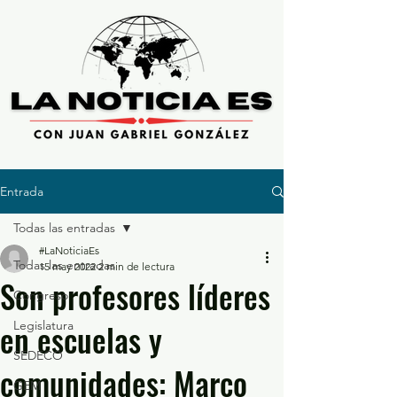
Entrada
Todas las entradas
#LaNoticiaEs
Todas las entradas
15 may 2022
2 min de lectura
Son profesores líderes
Congreso
en escuelas y
Legislatura
SEDECO
comunidades: Marco
GEM