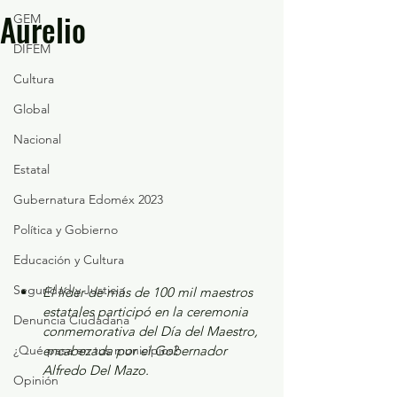
Aurelio
GEM
DIFEM
Cultura
Global
Nacional
Estatal
Gubernatura Edoméx 2023
Política y Gobierno
Educación y Cultura
Seguridad y Justicia
El líder de más de 100 mil maestros 
estatales participó en la ceremonia 
Denuncia Ciudadana
conmemorativa del Día del Maestro, 
¿Qué pasa en tus municipios?
encabezada por el Gobernador 
Alfredo Del Mazo.
Opinión