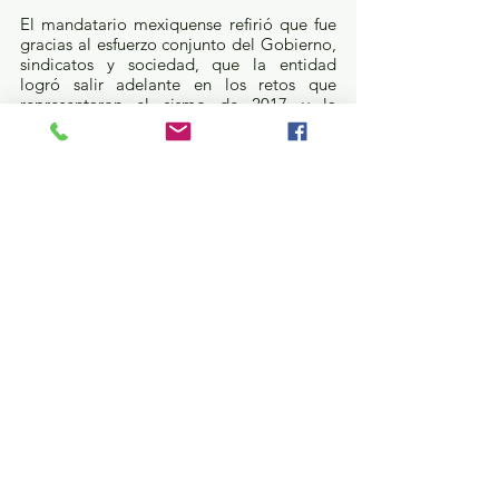
El mandatario mexiquense refirió que fue 
gracias al esfuerzo conjunto del Gobierno, 
sindicatos y sociedad, que la entidad 
logró salir adelante en los retos que 
representaron el sismo de 2017 y la 
pandemia por COVID-19, destacando la 
voluntad del Ejecutivo Estatal para 
atender las demandas de un magisterio 
que requería mejores condiciones 
laborales.
Para continuar con la celebración del Día 
del Maestro, Marco Aurelio Carbajal Leyva 
encabezó la tradicional Guardia de Honor 
al pie del Monumento al Maestro, donde 
exhortó a sus compañeros de las 13 
regiones sindicales, para seguir haciendo 
del trabajo y la formación continua, las 
mejores cartas de presentación que los 
identifican como el mejor magisterio de la 
nación.
Política y Gobierno
Estatal