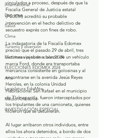
vinculados a proceso, después de que la 
Internacional
Fiscalía General de Justicia estatal 
Deportes
(FGJEM) acreditó su probable 
intervención en el hecho delictivo de 
Salud
secuestro exprés con fines de robo.
Clima
La indagatoria de la Fiscalía Edomex 
Turismo y diversión
precisó que el pasado 29 de abril, tres 
víctimas viajaban a bordo de un vehículo 
Elecciones presidenciales 2024
marca Ford, donde era transportaba 
ELECCIONES EDOMEX 2024
mercancía consistente en golosinas y al 
encontrarse en la avenida Jesús Reyes 
Arte
Heroles, en la colonia Unidad 
Legislatura EdoMéx
Habitacional San Rafael en el municipio 
de Tlalnepantla, fueron interceptados por 
Medio Ambiente
los tripulantes de una camioneta, quienes 
INVESTIGACIÓN ESPECIAL
hicieron que se detuvieran.
Al lugar arribaron otros individuos, entre 
ellos los ahora detenidos, a bordo de dos 