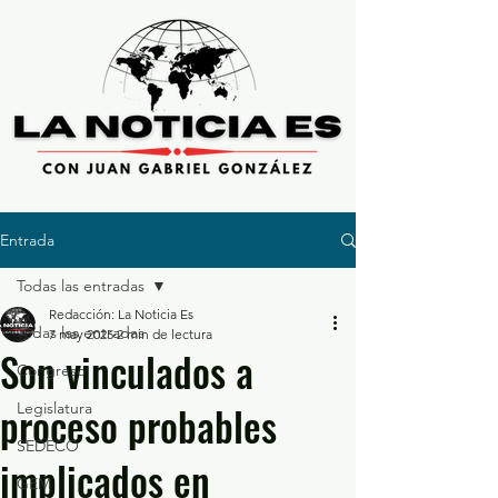
Entrada
Todas las entradas
Redacción: La Noticia Es
Todas las entradas
7 may 2025
2 min de lectura
Son vinculados a
Congreso
proceso probables
Legislatura
SEDECO
implicados en
GEM