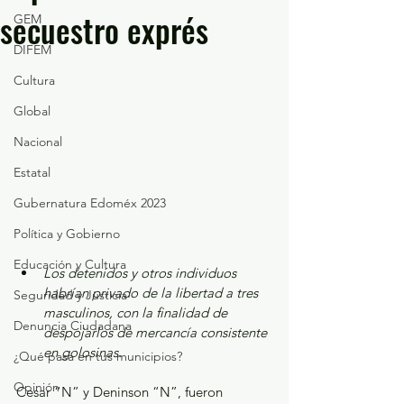
secuestro exprés
GEM
DIFEM
Cultura
Global
Nacional
Estatal
Gubernatura Edoméx 2023
Política y Gobierno
Educación y Cultura
Los detenidos y otros individuos 
habrían privado de la libertad a tres 
Seguridad y Justicia
masculinos, con la finalidad de 
Denuncia Ciudadana
despojarlos de mercancía consistente 
en golosinas.
¿Qué pasa en tus municipios?
Opinión
Cesar “N” y Deninson “N”, fueron 