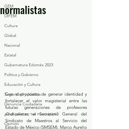
normalistas
GEM
DIFEM
Cultura
Global
Nacional
Estatal
Gubernatura Edoméx 2023
Política y Gobierno
Educación y Cultura
Con el propósito de generar identidad y 
Seguridad y Justicia
fortalecer el valor magisterial entre las 
Denuncia Ciudadana
futuras generaciones de profesores 
sindicalistas, el Secretario General del 
¿Qué pasa en tus municipios?
Sindicato de Maestros al Servicio del 
Opinión
Estado de México (SMSEM), Marco Aurelio 