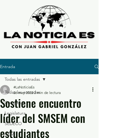
Entrada
Todas las entradas
#LaNoticiaEs
Todas las entradas
26 may 2022
2 min de lectura
Sostiene encuentro
Congreso
líder del SMSEM con
Legislatura
SEDECO
estudiantes
GEM