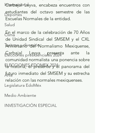
Internacional
Carbajal Leyva, encabeza encuentros con 
estudiantes del octavo semestre de las 
Deportes
Escuelas Normales de la entidad.
Salud
En el marco de la celebración de 70 Años 
Clima
de Unidad Sindical del SMSEM y el CXL 
Turismo y diversión
Aniversario del Normalismo Mexiquense, 
Carbajal Leyva presenta ante la 
Elecciones presidenciales 2024
comunidad normalista una ponencia sobre 
ELECCIONES EDOMEX 2024
la historia, el presente y el panorama del 
futuro inmediato del SMSEM y su estrecha 
Arte
relación con las normales mexiquenses.
Legislatura EdoMéx
Medio Ambiente
INVESTIGACIÓN ESPECIAL