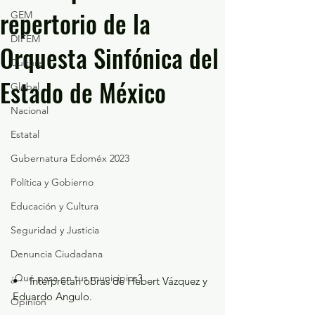
repertorio de la
GEM
DIFEM
Orquesta Sinfónica del
Cultura
Estado de México
Global
Nacional
Estatal
Gubernatura Edoméx 2023
Política y Gobierno
Educación y Cultura
Seguridad y Justicia
Denuncia Ciudadana
¿Qué pasa en tus municipios?
•    Interpretan obras de Hebert Vázquez y 
Eduardo Angulo.
Opinión