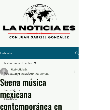
Entrada
Todas las entradas
#LaNoticiaEs
Todas las entradas
26 sept 2024
2 min de lectura
Suena música
Congreso
mexicana
Legislatura
SEDECO
contemporánea en
GEM