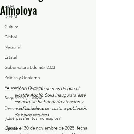
Almoloya
GEM
DIFEM
Cultura
Global
Nacional
Estatal
Gubernatura Edoméx 2023
Política y Gobierno
Educación y Cultura
A poco más de un mes de que el 
alcalde Adolfo Solis inaugurara este 
Seguridad y Justicia
espacio, se ha brindado atención y 
Denuncia Ciudadana
medicamentos sin costo a población 
de bajos recursos.
¿Qué pasa en tus municipios?
Desde el 30 de noviembre de 2025, fecha 
Opinión