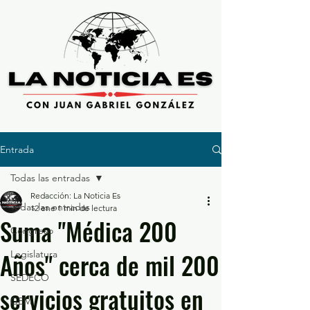
Entrada
Todas las entradas
Redacción: La Noticia Es
Todas las entradas
12 ene
1 min de lectura
Suma "Médica 200
Congreso
Años" cerca de mil 200
Legislatura
SEDECO
servicios gratuitos en
GEM