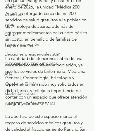
en que fue inaugurada, y hasta el 12 de 
Internacional
enero de 2026, la unidad “Médica 200 
Años” ha otorgado cerca de mil 200 
Deportes
servicios de salud gratuitos a la población 
Salud
de Almoloya de Juárez, además de 
entregar medicamentos del cuadro básico 
Clima
sin costo, en beneficio de familias de 
Turismo y diversión
bajos recursos.
Elecciones presidenciales 2024
La cantidad de atenciones habla de una 
ELECCIONES EDOMEX 2024
necesidad constante en la población, ya 
que los servicios de Enfermería, Medicina 
Arte
General, Odontología, Psicología y 
Legislatura EdoMéx
Optometría, han sido muy solicitados en 
dicho lapso, y refleja la importancia de 
Medio Ambiente
contar con un espacio que ofrece atención 
integral y cercana.
INVESTIGACIÓN ESPECIAL
La apertura de este espacio marcó el 
regreso de servicios médicos gratuitos y 
de calidad al fraccionamiento Rancho San 