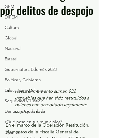
por delitos de despojo
GEM
DIFEM
Cultura
Global
Nacional
Estatal
Gubernatura Edoméx 2023
Política y Gobierno
Educación y Cultura
Hasta el momento suman 932 
inmuebles que han sido restituidos a 
Seguridad y Justicia
quienes han acreditado legalmente 
Denuncia Ciudadana
su propiedad.
¿Qué pasa en tus municipios?
En el marco de la Operación Restitución, 
elementos de la Fiscalía General de 
Opinión