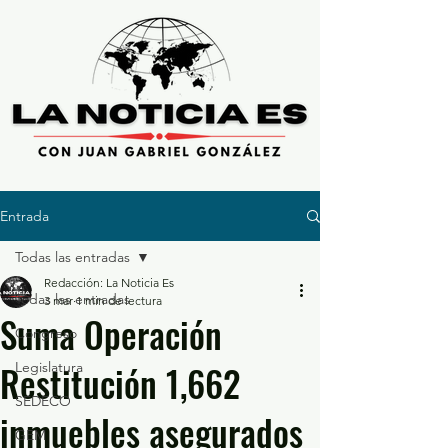
Entrada
Todas las entradas
Redacción: La Noticia Es
Todas las entradas
3 mar
1 min de lectura
Suma Operación
Congreso
Restitución 1,662
Legislatura
SEDECO
inmuebles asegurados
GEM