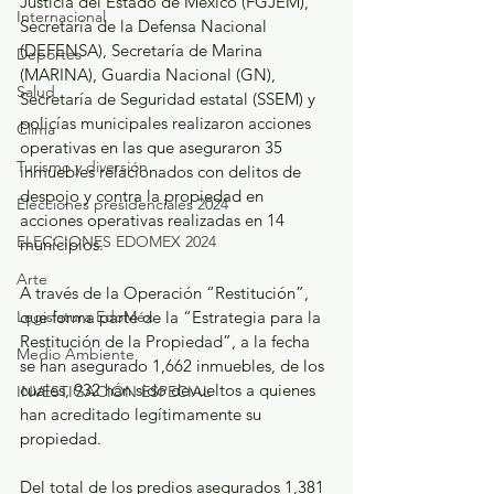
Justicia del Estado de México (FGJEM), 
Internacional
Secretaría de la Defensa Nacional 
(DEFENSA), Secretaría de Marina 
Deportes
(MARINA), Guardia Nacional (GN), 
Salud
Secretaría de Seguridad estatal (SSEM) y 
policías municipales realizaron acciones 
Clima
operativas en las que aseguraron 35 
Turismo y diversión
inmuebles relacionados con delitos de 
despojo y contra la propiedad en 
Elecciones presidenciales 2024
acciones operativas realizadas en 14 
ELECCIONES EDOMEX 2024
municipios.
Arte
A través de la Operación “Restitución”, 
Legislatura EdoMéx
que forma parte de la “Estrategia para la 
Restitución de la Propiedad”, a la fecha 
Medio Ambiente
se han asegurado 1,662 inmuebles, de los 
cuales, 932 han sido devueltos a quienes 
INVESTIGACIÓN ESPECIAL
han acreditado legítimamente su 
propiedad.
Del total de los predios asegurados 1,381 