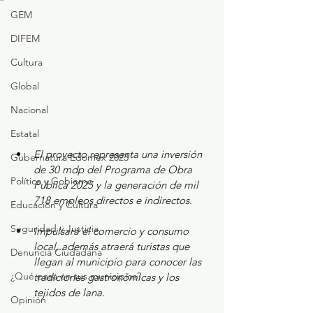
GEM
DIFEM
Cultura
Global
Nacional
Estatal
El proyecto representa una inversión 
Gubernatura Edoméx 2023
de 30 mdp del Programa de Obra 
Política y Gobierno
Pública 2025 y la generación de mil 
718 empleos directos e indirectos.
Educación y Cultura
Seguridad y Justicia
Impulsará el comercio y consumo 
local, además atraerá turistas que 
Denuncia Ciudadana
llegan al municipio para conocer las 
¿Qué pasa en tus municipios?
tradiciones gastronómicas y los 
tejidos de lana.
Opinión