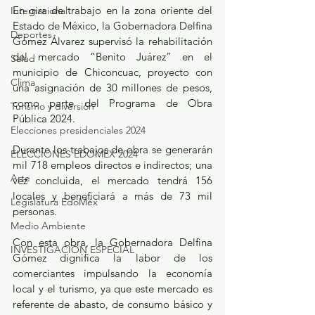
En gira de trabajo en la zona oriente del 
Internacional
Estado de México, la Gobernadora Delfina 
Deportes
Gómez Álvarez supervisó la rehabilitación 
del mercado “Benito Juárez” en el 
Salud
municipio de Chiconcuac, proyecto con 
Clima
una asignación de 30 millones de pesos, 
como parte del Programa de Obra 
Turismo y diversión
Pública 2024. 
Elecciones presidenciales 2024
Durante los trabajos de obra se generarán 
ELECCIONES EDOMEX 2024
mil 718 empleos directos e indirectos; una 
Arte
vez concluida, el mercado tendrá 156 
locales y beneficiará a más de 73 mil 
Legislatura EdoMéx
personas. 
Medio Ambiente
Con esta obra, la Gobernadora Delfina 
INVESTIGACIÓN ESPECIAL
Gómez dignifica la labor de los 
comerciantes impulsando la economía 
local y el turismo, ya que este mercado es 
referente de abasto, de consumo básico y 