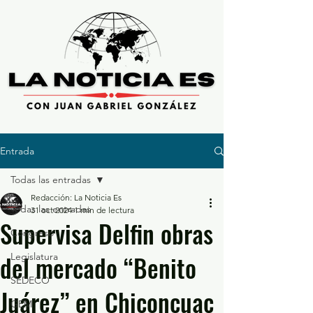
Entrada
Todas las entradas
Redacción: La Noticia Es
Todas las entradas
31 oct 2024
1 min de lectura
Supervisa Delfin obras
Congreso
del mercado “Benito
Legislatura
SEDECO
Juárez” en Chiconcuac
GEM