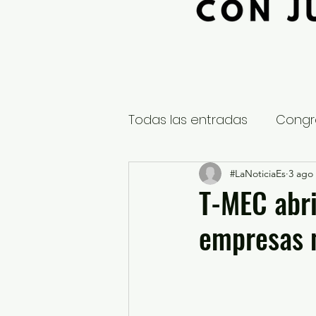
Todas las entradas
Congr
Global
Nacional
#LaNoticiaEs
3 ago
E
T-MEC abri
empresas 
Educación y Cultura
S
¿Qué pasa en tus municip