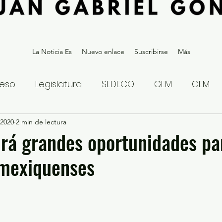
La Noticia Es
Nuevo enlace
Suscribirse
Más
eso
Legislatura
SEDECO
GEM
GEM
 2020
statal
2 min de lectura
Gubernatura Edoméx 2023
Política y
rá grandes oportunidades pa
mexiquenses
eguridad y Justicia
Denuncia Ciudadana
ios?
Opinión
Internacional
Deportes