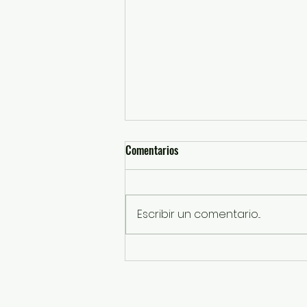
Comentarios
Escribir un comentario...
Caravanas Itinerantes han
entregado más de 88 mil actas
certificadas del Registro Civil