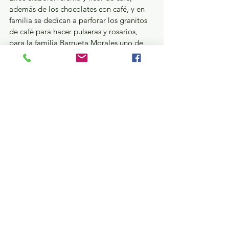
además de los chocolates con café, y en 
familia se dedican a perforar los granitos 
de café para hacer pulseras y rosarios, 
para la familia Barrueta Morales uno de 
los conductos para vender sus mercancías 
son las Tiendas de Artesanías “Casart”, 
del Instituto de Investigación y Fomento 
de las Artesanías del Estado de México 
(IIFAEM), instancia a través de la cual 
también realizaron el registro de su marca.
Turismo y diversión
Ver todo
Entradas recientes