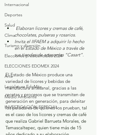
Internacional
Deportes
Salud
Elaboran licores y cremas de café, 
chocolates, pulseras y rosarios.
Clima
Invita el IIFAEM a adquirir lo hecho 
Turismo y diversión
en el Estado de México a través de 
sus tiendas de artesanías “Casart”.
Elecciones presidenciales 2024
ELECCIONES EDOMEX 2024
El Estado de México produce una 
Arte
variedad de licores y bebidas de 
Legislatura EdoMéx
manufactura artesanal, gracias a las 
recetas y procesos que se transmiten de 
Medio Ambiente
generación en generación, para deleitar 
INVESTIGACIÓN ESPECIAL
los paladares de quienes los prueban, t
al 
es el caso de los licores y cremas de café 
que realiza Gabriel Barrueta Morales, de 
Temascaltepec, quien tiene más de 15 
años dedicado a su elaboración.