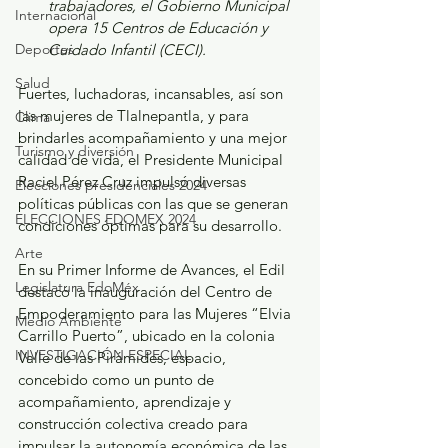
trabajadores, el Gobierno Municipal 
Internacional
opera 15 Centros de Educación y 
Cuidado Infantil (CECI).
Deportes
Salud
Fuertes, luchadoras, incansables, así son 
las mujeres de Tlalnepantla, y para 
Clima
brindarles acompañamiento y una mejor 
Turismo y diversión
calidad de vida, el Presidente Municipal 
Raciel Pérez Cruz impulsó diversas 
Elecciones presidenciales 2024
políticas públicas con las que se generan 
ELECCIONES EDOMEX 2024
condiciones óptimas para su desarrollo. 
Arte
En su Primer Informe de Avances, el Edil 
Legislatura EdoMéx
destacó la inauguración del Centro de 
Empoderamiento para las Mujeres “Elvia 
Medio Ambiente
Carrillo Puerto”, ubicado en la colonia 
INVESTIGACIÓN ESPECIAL
Valle de las Pirámides, espacio, 
concebido como un punto de 
acompañamiento, aprendizaje y 
construcción colectiva creado para 
impulsar la autonomía económica de las 