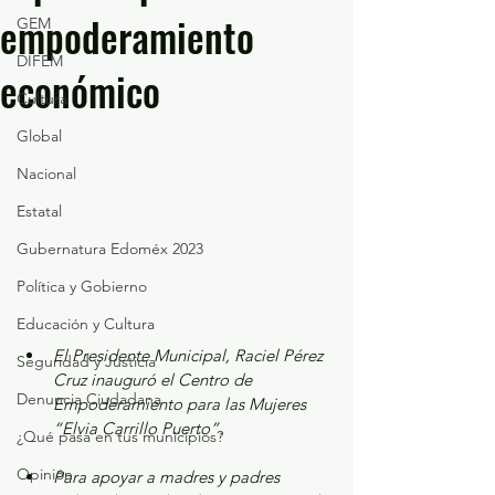
empoderamiento
GEM
DIFEM
económico
Cultura
Global
Nacional
Estatal
Gubernatura Edoméx 2023
Política y Gobierno
Educación y Cultura
El Presidente Municipal, Raciel Pérez 
Seguridad y Justicia
Cruz inauguró el Centro de 
Denuncia Ciudadana
Empoderamiento para las Mujeres 
“Elvia Carrillo Puerto”. 
¿Qué pasa en tus municipios?
Opinión
Para apoyar a madres y padres 