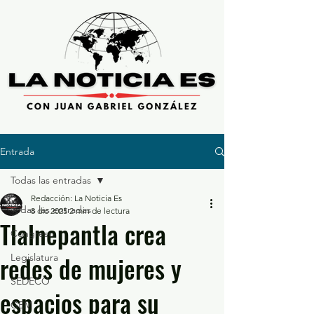
Entrada
Todas las entradas
Redacción: La Noticia Es
Todas las entradas
8 dic 2025
2 min de lectura
Tlalnepantla crea
Congreso
redes de mujeres y
Legislatura
SEDECO
espacios para su
GEM