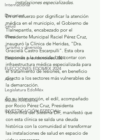
instalaciones especializadas.
Internacional
Deportes
En un esfuerzo por dignificar la atención 
médica en el municipio, el Gobierno de 
Salud
Tlalnepantla, encabezado por el 
Presidente Municipal Raciel Pérez Cruz, 
Clima
inauguró la Clínica de Heridas, "Dra. 
Turismo y diversión
Graciela Castro Escarpulli". Esta obra 
responde a la necesidad de contar con 
Elecciones presidenciales 2024
infraestructura médica especializada para 
ELECCIONES EDOMEX 2024
el tratamiento de lesiones, en beneficio 
directo a los sectores más vulnerables de 
Arte
la demarcación.
Legislatura EdoMéx
En su intervención, el edil, acompañado 
Medio Ambiente
por Rocio Pérez Cruz, Presidenta 
INVESTIGACIÓN ESPECIAL
Honorífica del Sistema DIF, manifestó que 
con esta clínica se salda una deuda 
histórica con la comunidad al transformar 
las instalaciones de salud en espacio de 
vida y esperanza. 