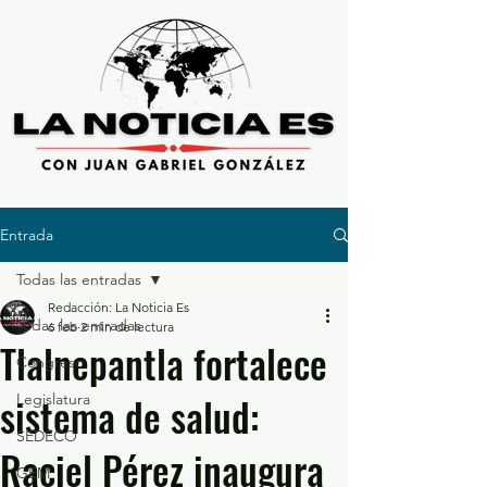
Entrada
Todas las entradas
Redacción: La Noticia Es
Todas las entradas
6 feb
2 min de lectura
Tlalnepantla fortalece
Congreso
sistema de salud:
Legislatura
SEDECO
Raciel Pérez inaugura
GEM