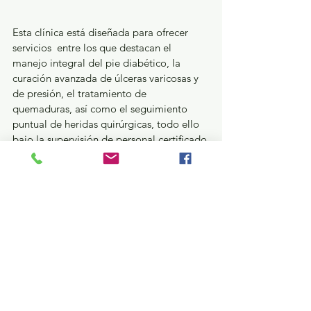
Esta clínica está diseñada para ofrecer 
servicios  entre los que destacan el 
manejo integral del pie diabético, la 
curación avanzada de úlceras varicosas y 
de presión, el tratamiento de 
quemaduras, así como el seguimiento 
puntual de heridas quirúrgicas, todo ello 
bajo la supervisión de personal certificado.
Finalmente, el Gobierno Municipal 
informó que la clínica ya se encuentra 
operando para brindar atención 
multidisciplinaria a quienes requieren 
cuidados especializados para prevenir 
complicaciones graves como 
amputaciones o infecciones crónicas.
¿Qué pasa en tus municipios?