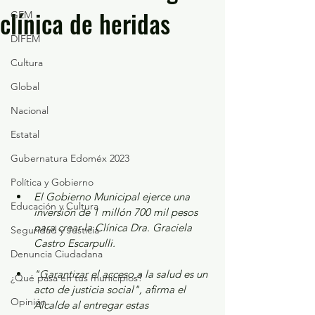
clínica de heridas
GEM
DIFEM
Cultura
Global
Nacional
Estatal
Gubernatura Edoméx 2023
Política y Gobierno
El Gobierno Municipal ejerce una 
Educación y Cultura
inversión de 1 millón 700 mil pesos 
para crear la Clínica Dra. Graciela 
Seguridad y Justicia
Castro Escarpulli.
Denuncia Ciudadana
"Garantizar el acceso a la salud es un 
¿Qué pasa en tus municipios?
acto de justicia social", afirma el 
Opinión
Alcalde al entregar estas 