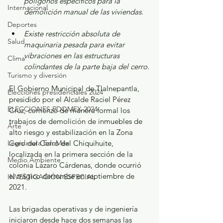
polígonos específicos para la 
Internacional
demolición manual de las viviendas.
Deportes
Existe restricción absoluta de 
Salud
maquinaria pesada para evitar 
vibraciones en las estructuras 
Clima
colindantes de la parte baja del cerro.
Turismo y diversión
El Gobierno Municipal de Tlalnepantla, 
Elecciones presidenciales 2024
presidido por el Alcalde Raciel Pérez 
ELECCIONES EDOMEX 2024
Cruz, comenzó de manera formal los 
trabajos de demolición de inmuebles de 
Arte
alto riesgo y estabilización en la Zona 
Legislatura EdoMéx
Cero del Cerro del Chiquihuite, 
localizada en la primera sección de la 
Medio Ambiente
colonia Lázaro Cárdenas, donde ocurrió 
el trágico derrumbe en septiembre de 
INVESTIGACIÓN ESPECIAL
2021. 
Las brigadas operativas y de ingeniería 
iniciaron desde hace dos semanas las 