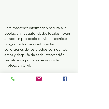
Para mantener informada y segura a la 
población, las autoridades locales llevan 
a cabo un protocolo de visitas técnicas 
programadas para certificar las 
condiciones de los predios colindantes 
antes y después de cada intervención, 
respaldados por la supervisión de 
Protección Civil.
Asimismo, en colaboración estrecha con 
especialistas del Instituto Politécnico 
Nacional, se aplican sistemas de 
monitoreo aéreo con drones y estudios 
geotécnicos avanzados para evaluar los 
riesgos de desprendimiento de rocas en 
toda la franja, el plan se completa con 