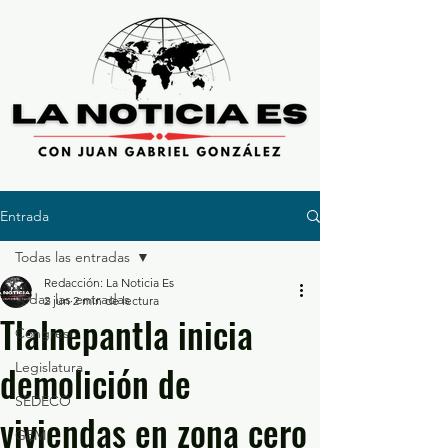
Entrada
Todas las entradas
Redacción: La Noticia Es
Todas las entradas
2 jun
2 min de lectura
Tlalnepantla inicia
Congreso
demolición de
Legislatura
SEDECO
viviendas en zona cero
GEM