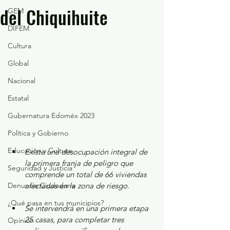
del Chiquihuite
GEM
DIFEM
Cultura
Global
Nacional
Estatal
Gubernatura Edoméx 2023
Política y Gobierno
Educación y Cultura
Existe una desocupación integral de 
la primera franja de peligro que 
Seguridad y Justicia
comprende un total de 66 viviendas 
Denuncia Ciudadana
afectadas en la zona de riesgo.
¿Qué pasa en tus municipios?
Se intervendrá en una primera etapa 
25 casas, para completar tres 
Opinión