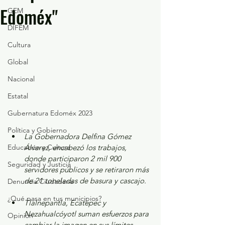
Edoméx"
GEM
DIFEM
Cultura
Global
Nacional
Estatal
Gubernatura Edoméx 2023
Política y Gobierno
La Gobernadora Delfina Gómez 
Educación y Cultura
Álvarez, encabezó los trabajos, 
donde participaron 2 mil 900 
Seguridad y Justicia
servidores públicos y se retiraron más 
de 21 toneladas de basura y cascajo.
Denuncia Ciudadana
¿Qué pasa en tus municipios?
Tlalnepantla, Ecatepec y 
Nezahualcóyotl suman esfuerzos para 
Opinión
cambiar la imagen en sus límites 