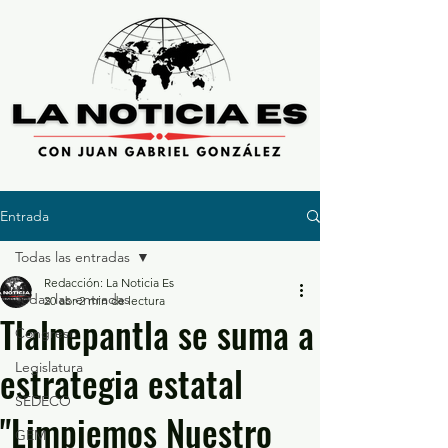
Entrada
Todas las entradas
Redacción: La Noticia Es
Todas las entradas
20 abr
2 min de lectura
Tlalnepantla se suma a
Congreso
estrategia estatal
Legislatura
SEDECO
"Limpiemos Nuestro
GEM