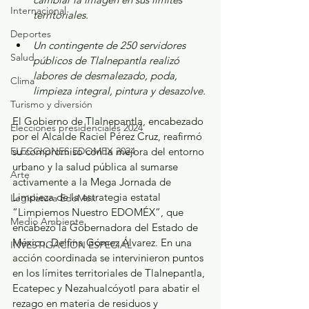
Internacional
territoriales.
Deportes
Un contingente de 250 servidores 
Salud
públicos de Tlalnepantla realizó 
labores de desmalezado, poda, 
Clima
limpieza integral, pintura y desazolve.
Turismo y diversión
El Gobierno de Tlalnepantla, encabezado 
Elecciones presidenciales 2024
por el Alcalde Raciel Pérez Cruz, reafirmó 
ELECCIONES EDOMEX 2024
su compromiso con la mejora del entorno 
urbano y la salud pública al sumarse 
Arte
activamente a la Mega Jornada de 
Limpieza de la estrategia estatal 
Legislatura EdoMéx
“Limpiemos Nuestro EDOMÉX”, que 
Medio Ambiente
encabezó la Gobernadora del Estado de 
México, Delfina Gómez Álvarez. En una 
INVESTIGACIÓN ESPECIAL
acción coordinada se intervinieron puntos 
en los límites territoriales de Tlalnepantla, 
Ecatepec y Nezahualcóyotl para abatir el 
rezago en materia de residuos y 