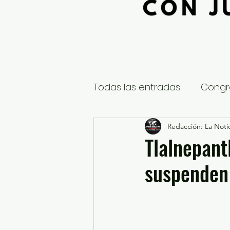
Todas las entradas
Congr
Global
Nacional
Redacción: La Notic
E
Tlalnepant
suspenden 
Educación y Cultura
S
¿Qué pasa en tus municip