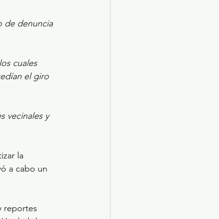
o de denuncia 
los cuales 
edían el giro 
s vecinales y 
zar la 
vó a cabo un 
y reportes 