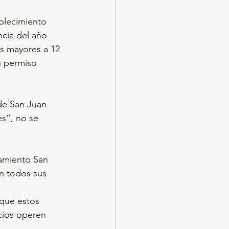
blecimiento 
cia del año 
as mayores a 12 
u permiso 
de San Juan 
s”, no se 
namiento San 
n todos sus 
 que estos 
cios operen 