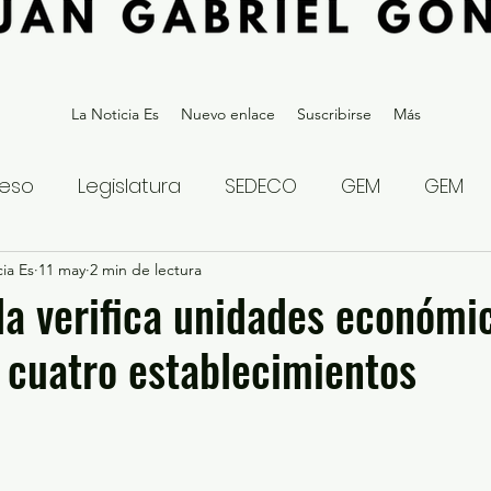
La Noticia Es
Nuevo enlace
Suscribirse
Más
eso
Legislatura
SEDECO
GEM
GEM
ia Es
statal
11 may
2 min de lectura
Gubernatura Edoméx 2023
Política y
la verifica unidades económi
cuatro establecimientos
eguridad y Justicia
Denuncia Ciudadana
ios?
Opinión
Internacional
Deportes