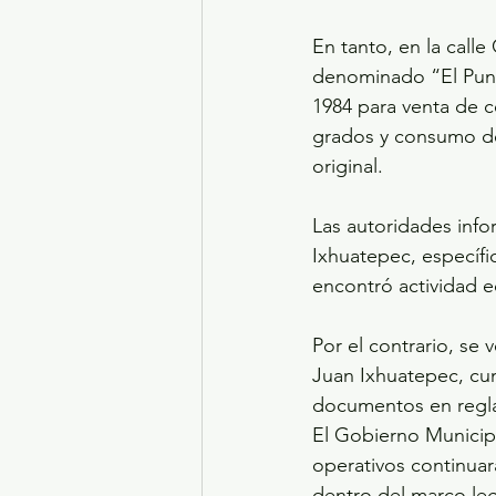
En tanto, en la call
denominado “El Punt
1984 para venta de c
grados y consumo de 
original.
Las autoridades info
Ixhuatepec, específi
encontró actividad e
Por el contrario, se 
Juan Ixhuatepec, cum
documentos en regla 
El Gobierno Municipa
operativos continua
dentro del marco leg