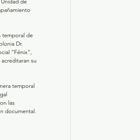
a Unidad de 
ompañamiento 
n temporal de 
lonia Dr. 
cial “Fénix”, 
acreditaran su 
nera temporal 
gal 
on las 
ón documental. 