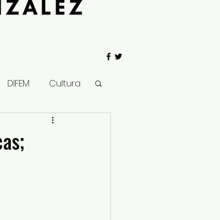
DIFEM
Cultura
 Gobierno
cas;
Salud
Clima