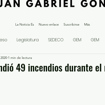
La Noticia Es
Nuevo enlace
Suscribirse
Más
eso
Legislatura
SEDECO
GEM
GEM
 2020
statal
1 min de lectura
Gubernatura Edoméx 2023
Política y
ndió 49 incendios durante el
eguridad y Justicia
Denuncia Ciudadana
ios?
Opinión
Internacional
Deportes