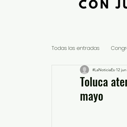
Todas las entradas
Congr
Global
Nacional
#LaNoticiaEs
12 jun
E
Toluca ate
mayo
Educación y Cultura
S
¿Qué pasa en tus municip